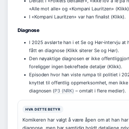
Deltatt i «Folkets deltaker», «Ikke lov å le på 
«Alle mot alle» og «Kompani Lauritzen» (Klikk)
I «Kompani Lauritzen» var han finalist (Klikk).
Diagnose
I 2025 avslørte han i et Se og Hør-intervju at 
fått en diagnose (Klikk siterer Se og Hør).
Den nøyaktige diagnosen er ikke offentliggjor
foreligger ingen bekreftede detaljer (Klikk).
Episoden hvor han viste rumpa til politiet i 202
knyttet til offentlig oppmerksomhet, men ikke d
diagnosen (
P3 (NRK)
– omtalt i flere medier).
HVA DETTE BETYR
Komikeren har valgt å være åpen om at han har
diagnose, men har samtidig holdt detaljene priv