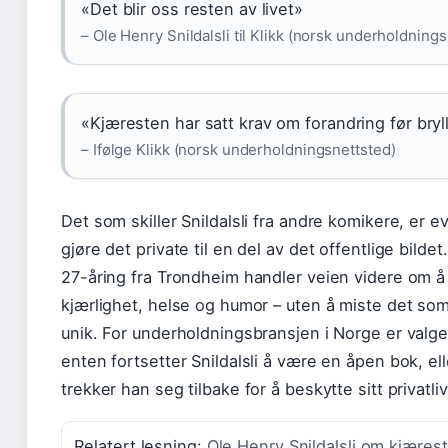
«Det blir oss resten av livet»
– Ole Henry Snildalsli til Klikk (norsk underholdning
«Kjæresten har satt krav om forandring før bryl
– Ifølge Klikk (norsk underholdningsnettsted)
Det som skiller Snildalsli fra andre komikere, er ev
gjøre det private til en del av det offentlige bildet
27-åring fra Trondheim handler veien videre om å
kjærlighet, helse og humor – uten å miste det so
unik. For underholdningsbransjen i Norge er valget
enten fortsetter Snildalsli å være en åpen bok, ell
trekker han seg tilbake for å beskytte sitt privatliv
Relatert lesning:
Ole Henry Snildalsli om kjærest