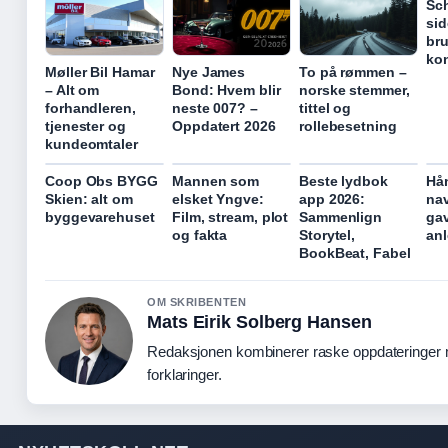
Sc
sid
bru
ko
Møller Bil Hamar
Nye James
To på rømmen –
– Alt om
Bond: Hvem blir
norske stemmer,
forhandleren,
neste 007? –
tittel og
tjenester og
Oppdatert 2026
rollebesetning
kundeomtaler
Coop Obs BYGG
Mannen som
Beste lydbok
Hå
Skien: alt om
elsket Yngve:
app 2026:
nav
byggevarehuset
Film, stream, plot
Sammenlign
gav
og fakta
Storytel,
an
BookBeat, Fabel
OM SKRIBENTEN
Mats Eirik Solberg Hansen
Redaksjonen kombinerer raske oppdateringer 
forklaringer.