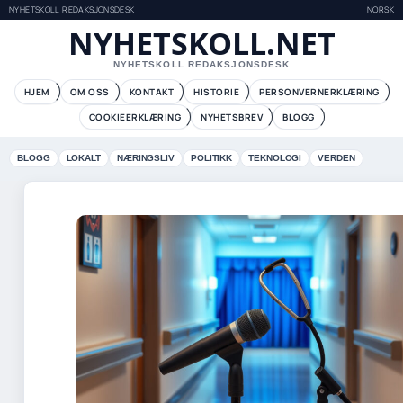
NYHETSKOLL REDAKSJONSDESK
NORSK
NYHETSKOLL.NET
NYHETSKOLL REDAKSJONSDESK
HJEM
OM OSS
KONTAKT
HISTORIE
PERSONVERNERKLÆRING
COOKIEERKLÆRING
NYHETSBREV
BLOGG
BLOGG
LOKALT
NÆRINGSLIV
POLITIKK
TEKNOLOGI
VERDEN