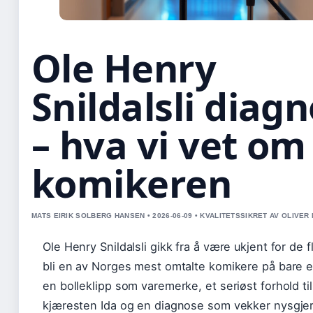
Ole Henry
Snildalsli diag
– hva vi vet om
komikeren
MATS EIRIK SOLBERG HANSEN • 2026-06-09 • KVALITETSSIKRET AV OLIVER
Ole Henry Snildalsli gikk fra å være ukjent for de fl
bli en av Norges mest omtalte komikere på bare e
en bolleklipp som varemerke, et seriøst forhold til
kjæresten Ida og en diagnose som vekker nysgjerr