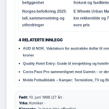
beliggenhet
frokost og fasilitete
Norges befolkning 2025:
E Wheels Urban Ma
tall, sammensetning og
km rekkevidde og 
utfordringer
euro pris
4 RELATERTE INNLEGG
AUD til NOK: Valutakurs for australske dollar til no
kroner
Quality Hotel Entry: Guide til innsjekking og hotellr
Coros Pace Pro sammenlignet med Garmin – er de
Molde Fotballklubb – Kamper: Terminliste, TV og Bil
Født:
10. juni 1998 (27 år) ·
Yrke:
Komiker ·
Kjæreste:
Ja (navn ikke offentlig) ·