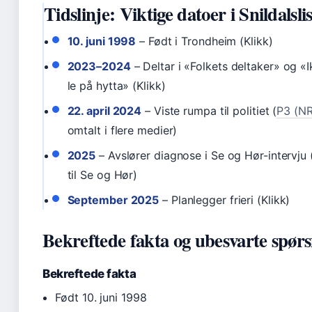
Tidslinje: Viktige datoer i Snildalslis
10. juni 1998
– Født i Trondheim (Klikk)
2023–2024
– Deltar i «Folkets deltaker» og «I
le på hytta» (Klikk)
22. april 2024
– Viste rumpa til politiet (
P3 (N
omtalt i flere medier)
2025
– Avslører diagnose i Se og Hør-intervju (
til Se og Hør)
September 2025
– Planlegger frieri (Klikk)
Bekreftede fakta og ubesvarte spør
Bekreftede fakta
Født 10. juni 1998