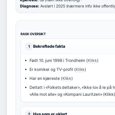
Diagnose:
Avslørt i 2025 (nærmere info ikke offentli
RASK OVERSIKT
Bekreftede fakta
1
Født 10. juni 1998 i Trondheim (
Klikk
)
Er komiker og TV-profil (
Klikk
)
Har en kjæreste (
Klikk
)
Deltatt i «Folkets deltaker», «Ikke lov å le på 
«Alle mot alle» og «Kompani Lauritzen» (Klikk
Hva som er uklart
2