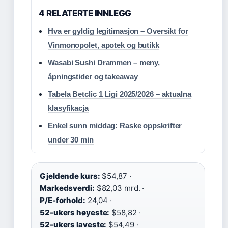
4 RELATERTE INNLEGG
Hva er gyldig legitimasjon – Oversikt for
Vinmonopolet, apotek og butikk
Wasabi Sushi Drammen – meny,
åpningstider og takeaway
Tabela Betclic 1 Ligi 2025/2026 – aktualna
klasyfikacja
Enkel sunn middag: Raske oppskrifter
under 30 min
Gjeldende kurs:
$54,87 ·
Markedsverdi:
$82,03 mrd. ·
P/E-forhold:
24,04 ·
52-ukers høyeste:
$58,82 ·
52-ukers laveste:
$54,49 ·