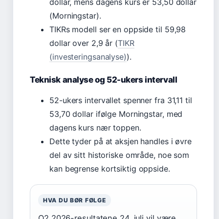
dollar, mens dagens kurs er 53,50 dollar
(Morningstar).
TIKRs modell ser en oppside til 59,98
dollar over 2,9 år (
TIKR
(investeringsanalyse)
).
Teknisk analyse og 52-ukers intervall
52-ukers intervallet spenner fra 31,11 til
53,70 dollar ifølge Morningstar, med
dagens kurs nær toppen.
Dette tyder på at aksjen handles i øvre
del av sitt historiske område, noe som
kan begrense kortsiktig oppside.
HVA DU BØR FØLGE
Q2 2026-resultatene 24. juli vil være