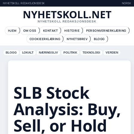
NYHETSKOLL REDAKSJONSDESK
NORSK
NYHETSKOLL.NET
NYHETSKOLL REDAKSJONSDESK
HJEM
OM OSS
KONTAKT
HISTORIE
PERSONVERNERKLÆRING
COOKIEERKLÆRING
NYHETSBREV
BLOGG
BLOGG
LOKALT
NÆRINGSLIV
POLITIKK
TEKNOLOGI
VERDEN
SLB Stock
Analysis: Buy,
Sell, or Hold