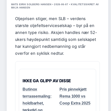
MATS EIRIK SOLBERG HANSEN • 2026-06-07 • KVALITETSSIKRET AV
MAJA HANSEN
Oljeprisen stiger, men SLB – verdens
største oljefeltserviceselskap – byr på en
annen type risiko. Aksjen handles nær 52-
ukers høydepunkt samtidig som selskapet
har kunngjort nedbemanning og står
overfor en syklisk nedtur.
IKKE GA GLIPP AV DISSE
Butinox
Pris pinnekjøtt
terrassemaling:
Rema 1000 vs
holdbarhet,
Coop Extra 2025
tørketid og