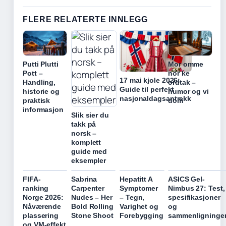
FLERE RELATERTE INNLEGG
Putti Plutti
Mor omme
Pott –
nor ke
17 mai kjole 2026:
Handling,
ordtak –
Guide til perfekt
historie og
humor og vi
nasjonaldagsantrekk
praktisk
dom
informasjon
Slik sier du
takk på
norsk –
komplett
guide med
eksempler
FIFA-
Sabrina
Hepatitt A
ASICS Gel-
ranking
Carpenter
Symptomer
Nimbus 27: Test,
Norge 2026:
Nudes – Her
– Tegn,
spesifikasjoner
Nåværende
Bold Rolling
Varighet og
og
plassering
Stone Shoot
Forebygging
sammenligninge
og VM-effekt