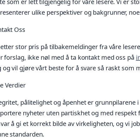
e som er lett tilgjengelig for våre lesere. Vi er 
resenterer ulike perspektiver og bakgrunner, noe s
takt Oss
setter stor pris på tilbakemeldinger fra våre les
er forslag, ikke nøl med å ta kontakt med oss på
i
 og vil gjøre vårt beste for å svare så raskt som m
e Verdier
egritet, pålitelighet og åpenhet er grunnpilarene i v
portere nyheter uten partiskhet og med respekt for
var å gi et korrekt bilde av virkeligheten, og vi j
ne standarden.