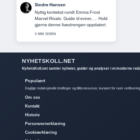
Mia Eide
Dekningen av Cengiz Al Skal vi danse:
vinner, kontrovers... oppleves solid og
lett a folge.
5 MIN SIDEN
NYHETSKOLL.NET
NyhetsKoll.net samler nyheter, guider og analyser i et moderne red
Populaert
Daglige redaksjonelle briefinger og tillitsressurser, kuratert for rask verifisering
Om oss
Kontakt
Historie
Personvernerklæring
Cookieerklæring