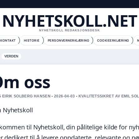
NYHETSKOLL.NET
NYHETSKOLL REDAKSJONSDESK
KONTAKT
HISTORIE
PERSONVERNERKLÆRING
COOKIEERKLÆRING
VERDEN
Om oss
 EIRIK SOLBERG HANSEN • 2026-04-03 • KVALITETSSIKRET AV EMIL S
 Nyhetskoll
kommen til Nyhetskoll, din pålitelige kilde for ny
er dedikert til å levere oppdaterte, relevante og