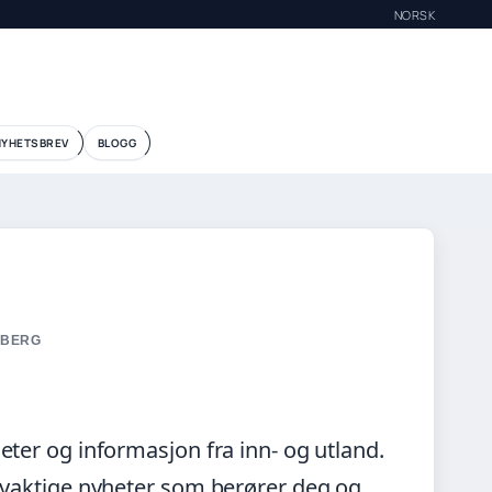
NORSK
NYHETSBREV
BLOGG
OLBERG
heter og informasjon fra inn- og utland.
 nøyaktige nyheter som berører deg og