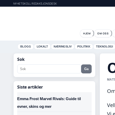
NYHETSKOLL REDAKSJONSDESK
HJEM
OM OSS
BLOGG
LOKALT
NÆRINGSLIV
POLITIKK
TEKNOLOGI
Sok
Ga
MATS
Siste artikler
Om
Emma Frost Marvel Rivals: Guide til
Vel
evner, skins og mer
Vi 