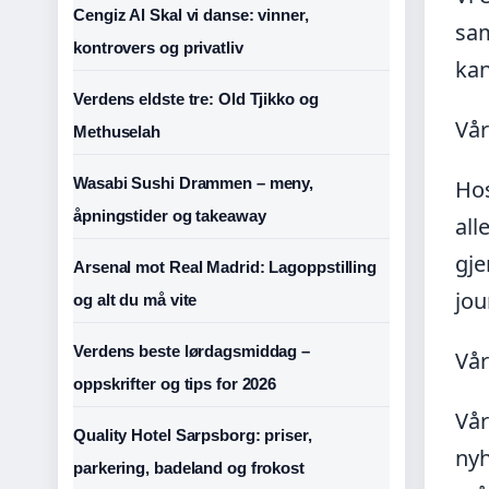
Cengiz Al Skal vi danse: vinner,
sam
kontrovers og privatliv
kan
Verdens eldste tre: Old Tjikko og
Vår
Methuselah
Wasabi Sushi Drammen – meny,
Hos
åpningstider og takeaway
all
gje
Arsenal mot Real Madrid: Lagoppstilling
jou
og alt du må vite
Verdens beste lørdagsmiddag –
Vå
oppskrifter og tips for 2026
Vår
Quality Hotel Sarpsborg: priser,
nyh
parkering, badeland og frokost