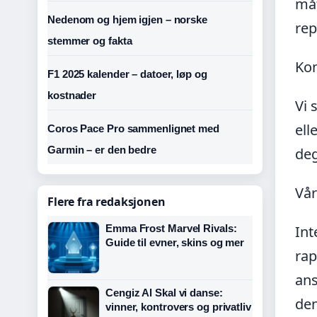
måt
Nedenom og hjem igjen – norske
rep
stemmer og fakta
Kon
F1 2025 kalender – datoer, løp og
kostnader
Vi 
ell
Coros Pace Pro sammenlignet med
Garmin – er den bedre
deg
Vår
Flere fra redaksjonen
Emma Frost Marvel Rivals:
Int
Guide til evner, skins og mer
rap
ans
Cengiz Al Skal vi danse:
den
vinner, kontrovers og privatliv