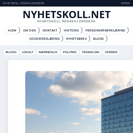
NYHETSKOLL REDAKSJONSDESK
NORSK
NYHETSKOLL.NET
NYHETSKOLL REDAKSJONSDESK
HJEM
OM OSS
KONTAKT
HISTORIE
PERSONVERNERKLÆRING
COOKIEERKLÆRING
NYHETSBREV
BLOGG
BLOGG
LOKALT
NÆRINGSLIV
POLITIKK
TEKNOLOGI
VERDEN