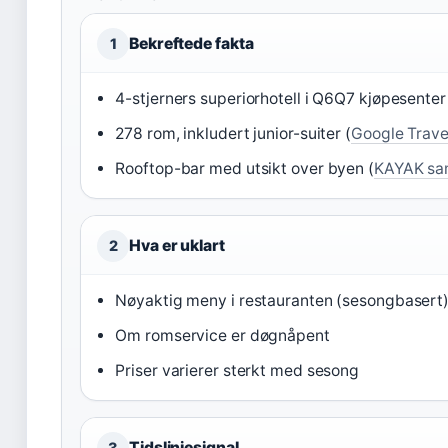
Bekreftede fakta
1
4-stjerners superiorhotell i Q6Q7 kjøpesenter
278 rom, inkludert junior-suiter (
Google Travel
Rooftop-bar med utsikt over byen (
KAYAK sa
Hva er uklart
2
Nøyaktig meny i restauranten (sesongbasert
Om romservice er døgnåpent
Priser varierer sterkt med sesong
Tidslinjesignal
3