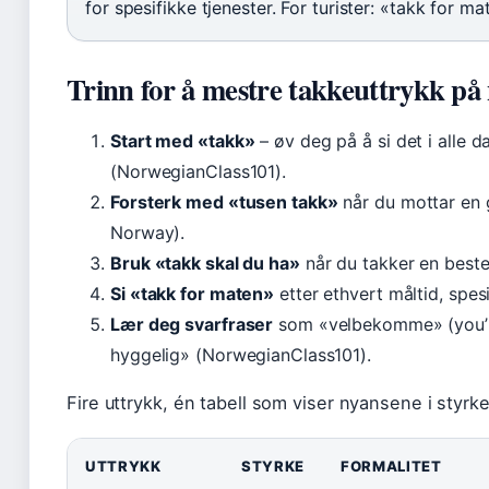
for spesifikke tjenester. For turister: «takk for ma
Trinn for å mestre takkeuttrykk på
Start med «takk»
– øv deg på å si det i alle d
(NorwegianClass101).
Forsterk med «tusen takk»
når du mottar en g
Norway).
Bruk «takk skal du ha»
når du takker en beste
Si «takk for maten»
etter ethvert måltid, spes
Lær deg svarfraser
som «velbekomme» (you’r
hyggelig» (NorwegianClass101).
Fire uttrykk, én tabell som viser nyansene i styrke
UTTRYKK
STYRKE
FORMALITET