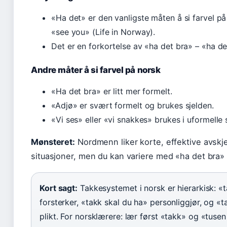
«Ha det» er den vanligste måten å si farvel på
«see you» (Life in Norway).
Det er en forkortelse av «ha det bra» – «ha de
Andre måter å si farvel på norsk
«Ha det bra» er litt mer formelt.
«Adjø» er svært formelt og brukes sjelden.
«Vi ses» eller «vi snakkes» brukes i uformell
Mønsteret:
Nordmenn liker korte, effektive avskj
situasjoner, men du kan variere med «ha det bra» f
Kort sagt:
Takkesystemet i norsk er hierarkisk: «t
forsterker, «takk skal du ha» personliggjør, og «t
plikt. For norsklærere: lær først «takk» og «tusen