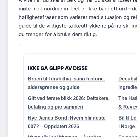
Å vite når du skal si
takk
og når du skal si
tusen t
møte med nordmenn. Det er ikke bare ett ord – det
høflighetsfraser som varierer med situasjon og re
guide til de viktigste takkeuttrykkene på norsk, m
du trenger for å bruke dem riktig.
IKKE GA GLIPP AV DISSE
Broen til Terabithia: sann historie,
Decubal
aldersgrense og guide
ingredie
Gift ved første blikk 2026: Deltakere,
The Hat
betaling og par sammen
& Revie
Nye James Bond: Hvem blir neste
Bil til 
007? – Oppdatert 2026
i Norge