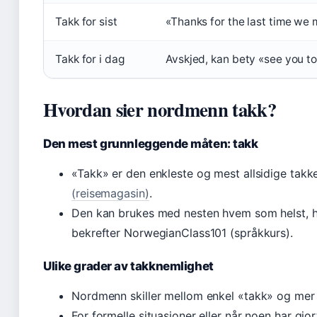
Takk for sist
«Thanks for the last time we 
Takk for i dag
Avskjed, kan bety «see you t
Hvordan sier nordmenn takk?
Den mest grunnleggende måten: takk
«Takk» er den enkleste og mest allsidige takk
(reisemagasin)
.
Den kan brukes med nesten hvem som helst, h
bekrefter NorwegianClass101 (språkkurs).
Ulike grader av takknemlighet
Nordmenn skiller mellom enkel «takk» og mer 
For formelle situasjoner eller når noen har gjor