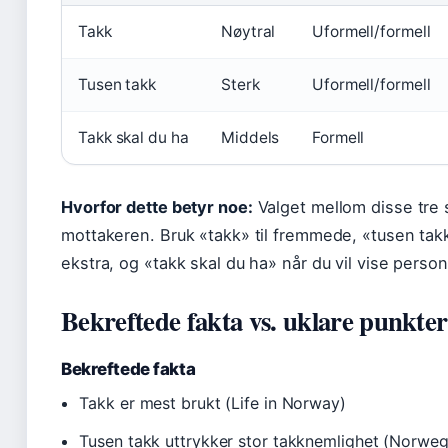
Takk
Nøytral
Uformell/formell
Tusen takk
Sterk
Uformell/formell
Takk skal du ha
Middels
Formell
Hvorfor dette betyr noe:
Valget mellom disse tre s
mottakeren. Bruk «takk» til fremmede, «tusen takk
ekstra, og «takk skal du ha» når du vil vise perso
Bekreftede fakta vs. uklare punkter
Bekreftede fakta
Takk er mest brukt (Life in Norway)
Tusen takk uttrykker stor takknemlighet (Norweg