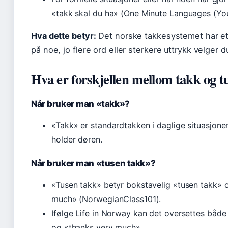
«takk skal du ha» (One Minute Languages (Yo
Hva dette betyr:
Det norske takkesystemet har et h
på noe, jo flere ord eller sterkere uttrykk velger d
Hva er forskjellen mellom takk og t
Når bruker man «takk»?
«Takk» er standardtakken i daglige situasjoner
holder døren.
Når bruker man «tusen takk»?
«Tusen takk» betyr bokstavelig «tusen takk»
much» (NorwegianClass101).
Ifølge Life in Norway kan det oversettes båd
og «thanks very much».