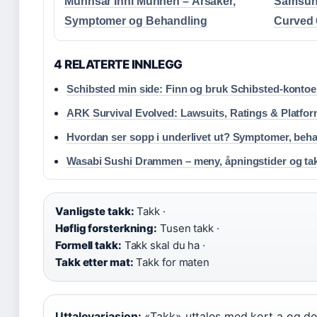
Munnsår Inni Munnen – Årsaker,
Samsun
Symptomer og Behandling
Curved 
4 RELATERTE INNLEGG
Schibsted min side: Finn og bruk Schibsted-konto
ARK Survival Evolved: Lawsuits, Ratings & Platfo
Hvordan ser sopp i underlivet ut? Symptomer, beh
Wasabi Sushi Drammen – meny, åpningstider og t
Vanligste takk:
Takk ·
Høflig forsterkning:
Tusen takk ·
Formell takk:
Takk skal du ha ·
Takk etter mat:
Takk for maten
Uttalevariasjon:
«Takk» uttales med kort a og dob