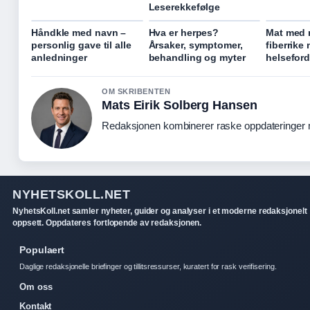
Leserekkefølge
Håndkle med navn –
Hva er herpes?
Mat med m
personlig gave til alle
Årsaker, symptomer,
fiberrike
anledninger
behandling og myter
helseford
OM SKRIBENTEN
Mats Eirik Solberg Hansen
Redaksjonen kombinerer raske oppdateringer me
NYHETSKOLL.NET
NyhetsKoll.net samler nyheter, guider og analyser i et moderne redaksjonelt
oppsett. Oppdateres fortlopende av redaksjonen.
Populaert
Daglige redaksjonelle briefinger og tillitsressurser, kuratert for rask verifisering.
Om oss
Kontakt