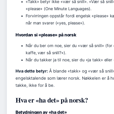
«Takk» betyr ikke «vær så snill». «Vær så snil
«please» (One Minute Languages).
Forvirringen oppstår fordi engelsk «please» 
når man svarer («yes, please»).
Hvordan si «please» på norsk
Når du ber om noe, sier du «vær så snill» (fo
kaffe, vær så snill?»).
Når du takker ja til noe, sier du «ja takk» eller
Hva dette betyr:
Å blande «takk» og «vær så snill» 
engelsktalende som lærer norsk. Nøkkelen er å hu
takke, ikke for å be.
Hva er «ha det» på norsk?
Betydningen av «ha det»