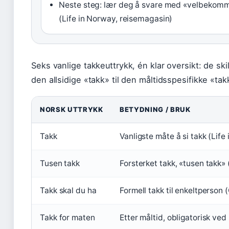
Neste steg: lær deg å svare med «velbekomme
(Life in Norway, reisemagasin)
Seks vanlige takkeuttrykk, én klar oversikt: de skil
den allsidige «takk» til den måltidsspesifikke «tak
NORSK UTTRYKK
BETYDNING / BRUK
Takk
Vanligste måte å si takk (Life
Tusen takk
Forsterket takk, «tusen takk
Takk skal du ha
Formell takk til enkeltperso
Takk for maten
Etter måltid, obligatorisk ve