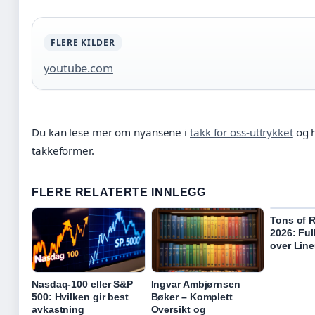
FLERE KILDER
youtube.com
Du kan lese mer om nyansene i
takk for oss-uttrykket
og h
takkeformer.
FLERE RELATERTE INNLEGG
Tons of 
2026: Ful
over Lin
Nasdaq-100 eller S&P
Ingvar Ambjørnsen
500: Hvilken gir best
Bøker – Komplett
avkastning
Oversikt og