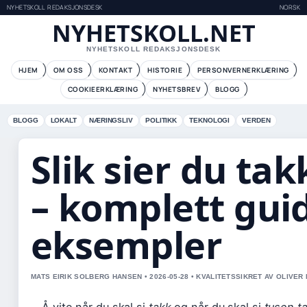
NYHETSKOLL REDAKSJONSDESK
NORSK
NYHETSKOLL.NET
NYHETSKOLL REDAKSJONSDESK
HJEM
OM OSS
KONTAKT
HISTORIE
PERSONVERNERKLÆRING
COOKIEERKLÆRING
NYHETSBREV
BLOGG
BLOGG
LOKALT
NÆRINGSLIV
POLITIKK
TEKNOLOGI
VERDEN
Slik sier du ta
– komplett gui
eksempler
MATS EIRIK SOLBERG HANSEN • 2026-05-28 • KVALITETSSIKRET AV OLIVER