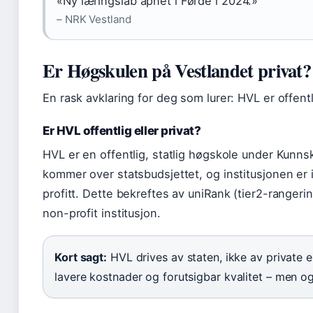
«Ny læringslab åpnet i Førde i 2024.»
– NRK Vestland
Er Høgskulen på Vestlandet privat?
En rask avklaring for deg som lurer: HVL er offentli
Er HVL offentlig eller privat?
HVL er en offentlig, statlig høgskole under Kunn
kommer over statsbudsjettet, og institusjonen er
profitt. Dette bekreftes av uniRank (tier2-rangeri
non-profit institusjon.
Kort sagt:
HVL drives av staten, ikke av private e
lavere kostnader og forutsigbar kvalitet – men og