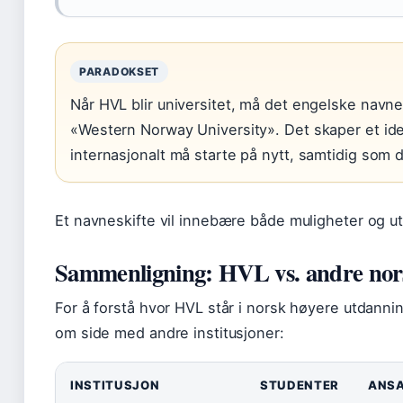
PARADOKSET
Når HVL blir universitet, må det engelske navne
«Western Norway University». Det skaper et id
internasjonalt må starte på nytt, samtidig som d
Et navneskifte vil innebære både muligheter og utf
Sammenligning: HVL vs. andre nors
For å forstå hvor HVL står i norsk høyere utdannin
om side med andre institusjoner:
INSTITUSJON
STUDENTER
ANS