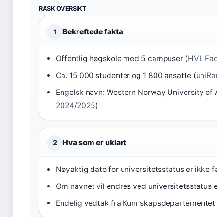
RASK OVERSIKT
Bekreftede fakta
1
Offentlig høgskole med 5 campuser (
HVL Fac
Ca. 15 000 studenter og 1 800 ansatte (
uniRa
Engelsk navn: Western Norway University of 
2024/2025
)
Hva som er uklart
2
Nøyaktig dato for universitetsstatus er ikke f
Om navnet vil endres ved universitetsstatus e
Endelig vedtak fra Kunnskapsdepartementet 