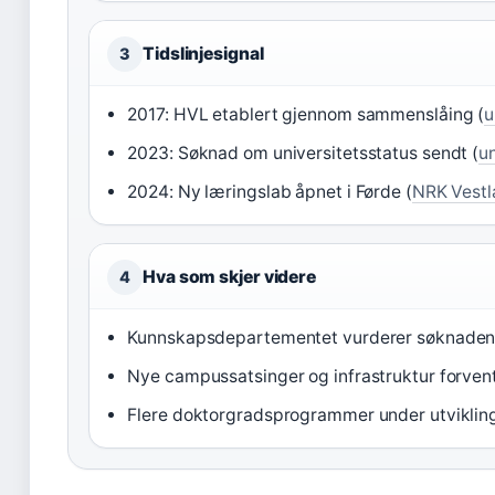
Tidslinjesignal
3
2017: HVL etablert gjennom sammenslåing (
u
2023: Søknad om universitetsstatus sendt (
u
2024: Ny læringslab åpnet i Førde (
NRK Vestl
Hva som skjer videre
4
Kunnskapsdepartementet vurderer søknaden 
Nye campussatsinger og infrastruktur forven
Flere doktorgradsprogrammer under utviklin