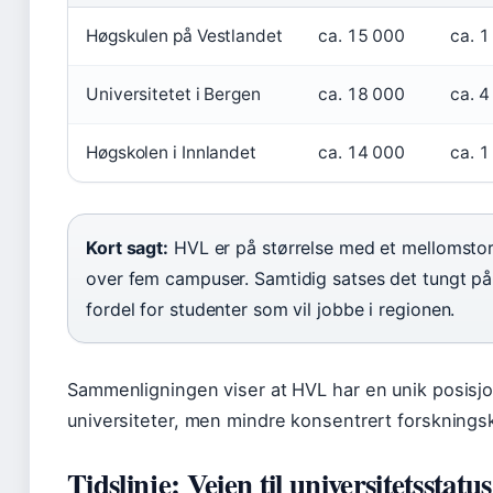
Høgskulen på Vestlandet
ca. 15 000
ca. 1
Universitetet i Bergen
ca. 18 000
ca. 4
Høgskolen i Innlandet
ca. 14 000
ca. 1
Kort sagt:
HVL er på størrelse med et mellomstort
over fem campuser. Samtidig satses det tungt på
fordel for studenter som vil jobbe i regionen.
Sammenligningen viser at HVL har en unik posisjo
universiteter, men mindre konsentrert forsknings
Tidslinje: Veien til universitetsstatus