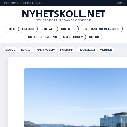
NYHETSKOLL REDAKSJONSDESK
NORSK
NYHETSKOLL.NET
NYHETSKOLL REDAKSJONSDESK
HJEM
OM OSS
KONTAKT
HISTORIE
PERSONVERNERKLÆRING
COOKIEERKLÆRING
NYHETSBREV
BLOGG
BLOGG
LOKALT
NÆRINGSLIV
POLITIKK
TEKNOLOGI
VERDEN