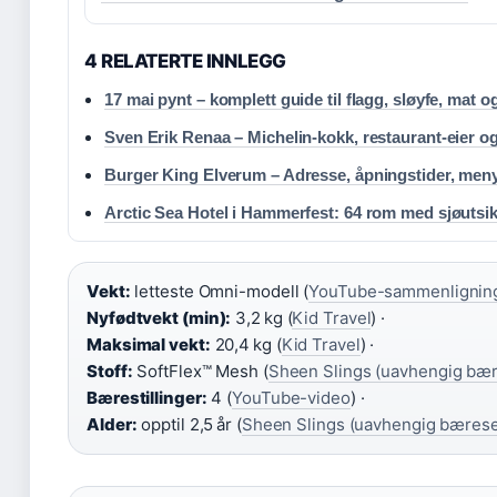
4 RELATERTE INNLEGG
17 mai pynt – komplett guide til flagg, sløyfe, mat o
Sven Erik Renaa – Michelin-kokk, restaurant-eier o
Burger King Elverum – Adresse, åpningstider, men
Arctic Sea Hotel i Hammerfest: 64 rom med sjøutsik
Vekt:
letteste Omni-modell (
YouTube-sammenlignin
Nyfødtvekt (min):
3,2 kg (
Kid Travel
) ·
Maksimal vekt:
20,4 kg (
Kid Travel
) ·
Stoff:
SoftFlex™ Mesh (
Sheen Slings (uavhengig bær
Bærestillinger:
4 (
YouTube-video
) ·
Alder:
opptil 2,5 år (
Sheen Slings (uavhengig bærese