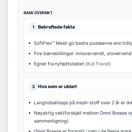
RASK OVERSIKT
Bekreftede fakta
1
SoftFlex™ Mesh gir bedre pusteevne enn tidli
Fire bærestillinger: innovervendt, utovervendt
Egnet fra nyfødtstadiet (
Kid Travel
)
Hva som er uklart
2
Langtidsslitasje på mesh-stoff over 2 år er i
Nøyaktig vektforskjell mellom Omni Breeze og
sammenligning)
Omni Breeze er fortsatt i salg i de fleste m