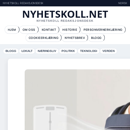
NYHETSKOLL REDAKSJONSDESK
NORSK
NYHETSKOLL.NET
NYHETSKOLL REDAKSJONSDESK
HJEM
OM OSS
KONTAKT
HISTORIE
PERSONVERNERKLÆRING
COOKIEERKLÆRING
NYHETSBREV
BLOGG
BLOGG
LOKALT
NÆRINGSLIV
POLITIKK
TEKNOLOGI
VERDEN