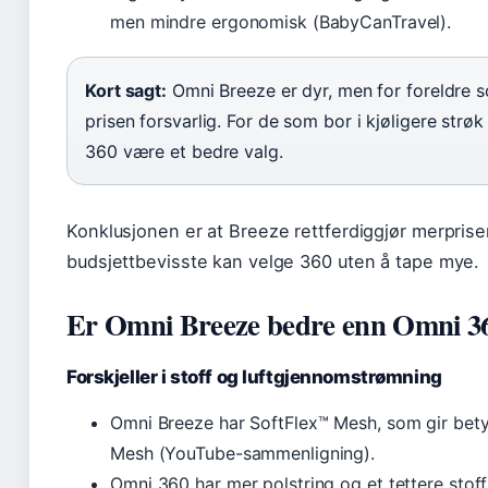
men mindre ergonomisk (BabyCanTravel).
Kort sagt:
Omni Breeze er dyr, men for foreldre so
prisen forsvarlig. For de som bor i kjøligere strø
360 være et bedre valg.
Konklusjonen er at Breeze rettferdiggjør merprise
budsjettbevisste kan velge 360 uten å tape mye.
Er Omni Breeze bedre enn Omni 3
Forskjeller i stoff og luftgjennomstrømning
Omni Breeze har SoftFlex™ Mesh, som gir bet
Mesh (YouTube-sammenligning).
Omni 360 har mer polstring og et tettere stoff