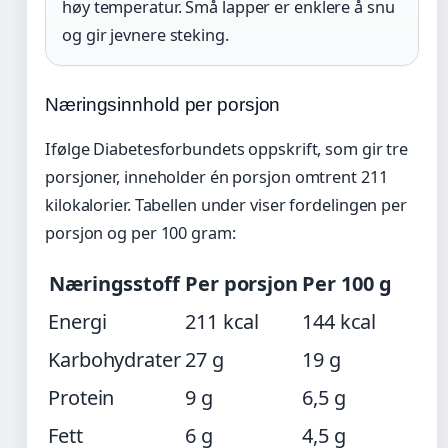
høy temperatur. Små lapper er enklere å snu
og gir jevnere steking.
Næringsinnhold per porsjon
Ifølge Diabetesforbundets oppskrift, som gir tre
porsjoner, inneholder én porsjon omtrent 211
kilokalorier. Tabellen under viser fordelingen per
porsjon og per 100 gram:
Næringsstoff
Per porsjon
Per 100 g
Energi
211 kcal
144 kcal
Karbohydrater
27 g
19 g
Protein
9 g
6,5 g
Fett
6 g
4,5 g