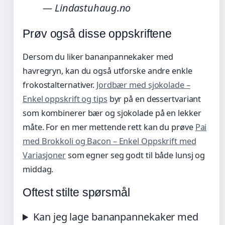
— Lindastuhaug.no
Prøv også disse oppskriftene
Dersom du liker bananpannekaker med
havregryn, kan du også utforske andre enkle
frokostalternativer.
Jordbær med sjokolade –
Enkel oppskrift og tips
byr på en dessertvariant
som kombinerer bær og sjokolade på en lekker
måte. For en mer mettende rett kan du prøve
Pai
med Brokkoli og Bacon – Enkel Oppskrift med
Variasjoner
som egner seg godt til både lunsj og
middag.
Oftest stilte spørsmål
Kan jeg lage bananpannekaker med