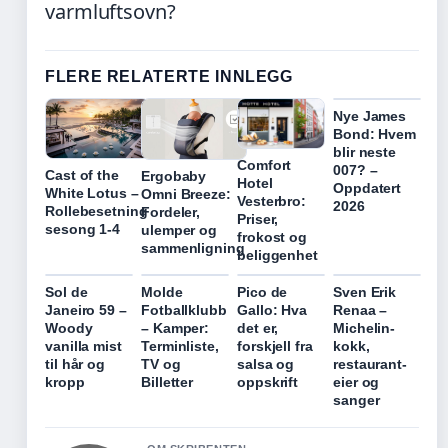
varmluftsovn?
FLERE RELATERTE INNLEGG
Nye James
Bond: Hvem
blir neste
Comfort
007? –
Cast of the
Ergobaby
Hotel
Oppdatert
White Lotus –
Omni Breeze:
Vesterbro:
2026
Rollebesetning
Fordeler,
Priser,
sesong 1-4
ulemper og
frokost og
sammenligning
beliggenhet
Sol de
Molde
Pico de
Sven Erik
Janeiro 59 –
Fotballklubb
Gallo: Hva
Renaa –
Woody
– Kamper:
det er,
Michelin-
vanilla mist
Terminliste,
forskjell fra
kokk,
til hår og
TV og
salsa og
restaurant-
kropp
Billetter
oppskrift
eier og
sanger