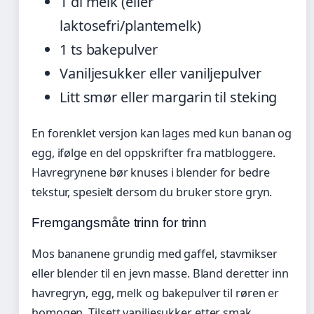
1 dl melk (eller
laktosefri/plantemelk)
1 ts bakepulver
Vaniljesukker eller vaniljepulver
Litt smør eller margarin til steking
En forenklet versjon kan lages med kun banan og
egg, ifølge en del oppskrifter fra matbloggere.
Havregrynene bør knuses i blender for bedre
tekstur, spesielt dersom du bruker store gryn.
Fremgangsmåte trinn for trinn
Mos bananene grundig med gaffel, stavmikser
eller blender til en jevn masse. Bland deretter inn
havregryn, egg, melk og bakepulver til røren er
homogen. Tilsett vaniljesukker etter smak.