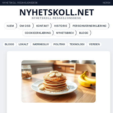
NYHETSKOLL REDAKSJONSDESK
NORSK
NYHETSKOLL.NET
NYHETSKOLL REDAKSJONSDESK
HJEM
OM OSS
KONTAKT
HISTORIE
PERSONVERNERKLÆRING
COOKIEERKLÆRING
NYHETSBREV
BLOGG
BLOGG
LOKALT
NÆRINGSLIV
POLITIKK
TEKNOLOGI
VERDEN