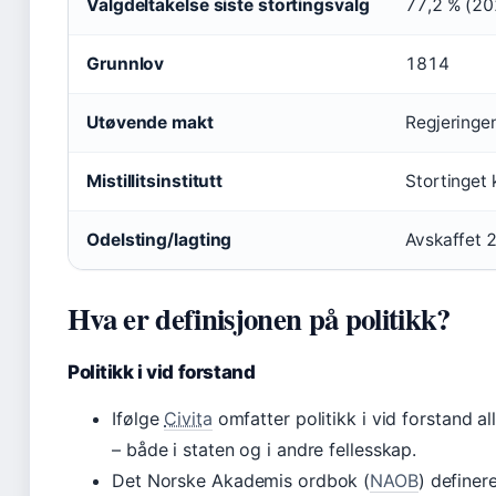
Valgdeltakelse siste stortingsvalg
77,2 % (20
Grunnlov
1814
Utøvende makt
Regjeringe
Mistillitsinstitutt
Stortinget k
Odelsting/lagting
Avskaffet 2
Hva er definisjonen på politikk?
Politikk i vid forstand
Ifølge
Civita
omfatter politikk i vid forstand all
– både i staten og i andre fellesskap.
Det Norske Akademis ordbok (
NAOB
) definer