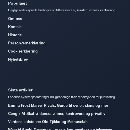
Populaert
Daglige redaksjonelle briefinger og tillitsressurser, kuratert for rask verifisering.
Om oss
Kontakt
Historie
Personvernerklæring
Cookieerklæring
Nyhetsbrev
Siste artikler
Lopende nyhetsoppdateringer blir gjennomga tt av redaksjonen for publisering.
Emma Frost Marvel Rivals: Guide til evner, skins og mer
Cengiz Al Skal vi danse: vinner, kontrovers og privatliv
Verdens eldste tre: Old Tjikko og Methuselah
Wasabi Sushi Drammen – meny, åpningstider og takeaway