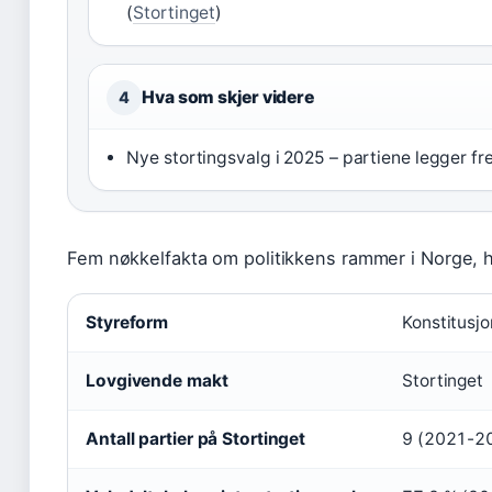
(
Stortinget
)
Hva som skjer videre
4
Nye stortingsvalg i 2025 – partiene legger 
Fem nøkkelfakta om politikkens rammer i Norge, hen
Styreform
Konstitusj
Lovgivende makt
Stortinget
Antall partier på Stortinget
9 (2021-2