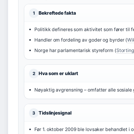
Bekreftede fakta
1
Politikk defineres som aktivitet som fører til f
Handler om fordeling av goder og byrder (
Wi
Norge har parlamentarisk styreform (
Stortin
Hva som er uklart
2
Nøyaktig avgrensning – omfatter alle sosiale g
Tidslinjesignal
3
Før 1. oktober 2009 ble lovsaker behandlet i o