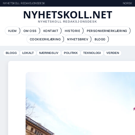
NYHETSKOLL REDAKSJONSDESK
NORSK
NYHETSKOLL.NET
NYHETSKOLL REDAKSJONSDESK
HJEM
OM OSS
KONTAKT
HISTORIE
PERSONVERNERKLÆRING
COOKIEERKLÆRING
NYHETSBREV
BLOGG
BLOGG
LOKALT
NÆRINGSLIV
POLITIKK
TEKNOLOGI
VERDEN