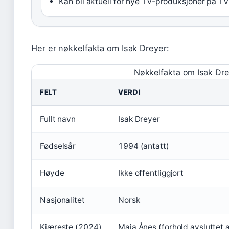
Kan bli aktuell for nye TV-produksjoner på TV
Her er nøkkelfakta om Isak Dreyer:
Nøkkelfakta om Isak Dre
FELT
VERDI
Fullt navn
Isak Dreyer
Fødselsår
1994 (antatt)
Høyde
Ikke offentliggjort
Nasjonalitet
Norsk
Kjæreste (2024)
Maja Ånes (forhold avsluttet