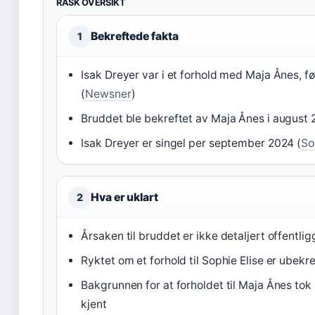
RASK OVERSIKT
Bekreftede fakta
1
Isak Dreyer var i et forhold med Maja Ånes, fø
(
Newsner
)
Bruddet ble bekreftet av Maja Ånes i august 
Isak Dreyer er singel per september 2024 (
So
Hva er uklart
2
Årsaken til bruddet er ikke detaljert offentlig
Ryktet om et forhold til Sophie Elise er ubekre
Bakgrunnen for at forholdet til Maja Ånes tok s
kjent