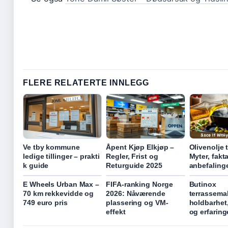
FLERE RELATERTE INNLEGG
Ve tby kommune
Åpent Kjøp Elkjøp –
Olivenolje t
ledige tillinger – prakti
Regler, Frist og
Myter, fakt
k guide
Returguide 2025
anbefaling
E Wheels Urban Max –
FIFA-ranking Norge
Butinox
70 km rekkevidde og
2026: Nåværende
terrassema
749 euro pris
plassering og VM-
holdbarhet,
effekt
og erfaring