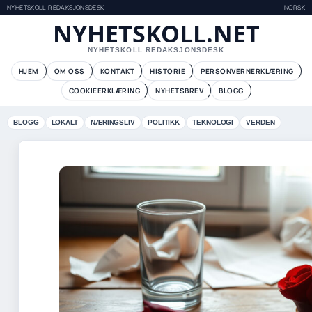
NYHETSKOLL REDAKSJONSDESK
NORSK
NYHETSKOLL.NET
NYHETSKOLL REDAKSJONSDESK
HJEM
OM OSS
KONTAKT
HISTORIE
PERSONVERNERKLÆRING
COOKIEERKLÆRING
NYHETSBREV
BLOGG
BLOGG
LOKALT
NÆRINGSLIV
POLITIKK
TEKNOLOGI
VERDEN