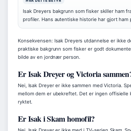
HVA DETTE BETYR
Isak Dreyers bakgrunn som fisker skiller ham f
profiler. Hans autentiske historie har gjort ham
Konsekvensen: Isak Dreyers utdannelse er ikke de
praktiske bakgrunn som fisker er godt dokumentert
bilde av en jordnær person.
Er Isak Dreyer og Victoria sammen
Nei, Isak Dreyer er ikke sammen med Victoria. Sp
mellom dem er ubekreftet. Det er ingen offisielle 
ryktet.
Er Isak i Skam homofil?
Nei, Isak Dreyer er ikke med i TV-serien
Skam
. Sp