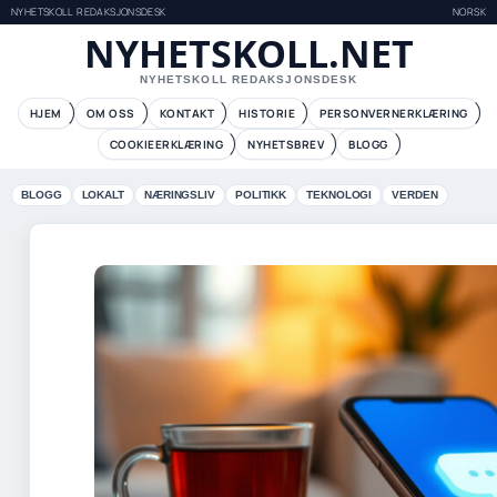
NYHETSKOLL REDAKSJONSDESK
NORSK
NYHETSKOLL.NET
NYHETSKOLL REDAKSJONSDESK
HJEM
OM OSS
KONTAKT
HISTORIE
PERSONVERNERKLÆRING
COOKIEERKLÆRING
NYHETSBREV
BLOGG
BLOGG
LOKALT
NÆRINGSLIV
POLITIKK
TEKNOLOGI
VERDEN