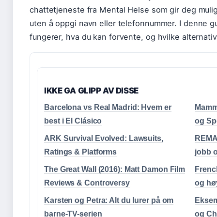
chattetjeneste fra Mental Helse som gir deg muli
uten å oppgi navn eller telefonnummer. I denne gu
fungerer, hva du kan forvente, og hvilke alternati
IKKE GA GLIPP AV DISSE
Barcelona vs Real Madrid: Hvem er
Mamma 
best i El Clásico
og Sp
ARK Survival Evolved: Lawsuits,
REMA 
Ratings & Platforms
jobb o
The Great Wall (2016): Matt Damon Film
Frenc
Reviews & Controversy
og hø
Karsten og Petra: Alt du lurer på om
Eksem
barne-TV-serien
og Ch