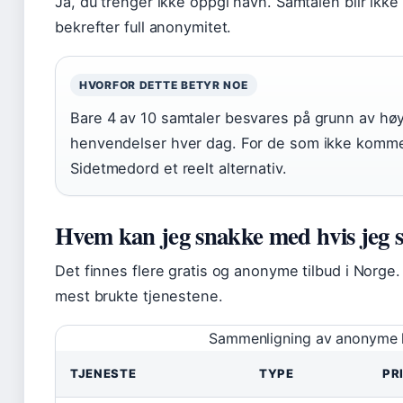
Ja, du trenger ikke oppgi navn. Samtalen blir ikke
bekrefter full anonymitet.
HVORFOR DETTE BETYR NOE
Bare 4 av 10 samtaler besvares på grunn av hø
henvendelser hver dag. For de som ikke komme
Sidetmedord et reelt alternativ.
Hvem kan jeg snakke med hvis jeg sl
Det finnes flere gratis og anonyme tilbud i Norge
mest brukte tjenestene.
Sammenligning av anonyme h
TJENESTE
TYPE
PR