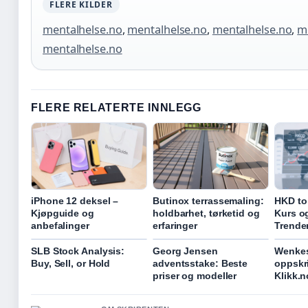
FLERE KILDER
mentalhelse.no
,
mentalhelse.no
,
mentalhelse.no
,
m
mentalhelse.no
FLERE RELATERTE INNLEGG
iPhone 12 deksel –
Butinox terrassemaling:
HKD to
Kjøpguide og
holdbarhet, tørketid og
Kurs og
anbefalinger
erfaringer
Trende
SLB Stock Analysis:
Georg Jensen
Wenkes
Buy, Sell, or Hold
adventsstake: Beste
oppskri
priser og modeller
Klikk.n