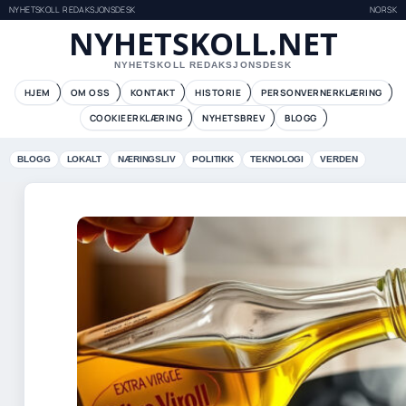
NYHETSKOLL REDAKSJONSDESK
NORSK
NYHETSKOLL.NET
NYHETSKOLL REDAKSJONSDESK
HJEM
OM OSS
KONTAKT
HISTORIE
PERSONVERNERKLÆRING
COOKIEERKLÆRING
NYHETSBREV
BLOGG
BLOGG
LOKALT
NÆRINGSLIV
POLITIKK
TEKNOLOGI
VERDEN