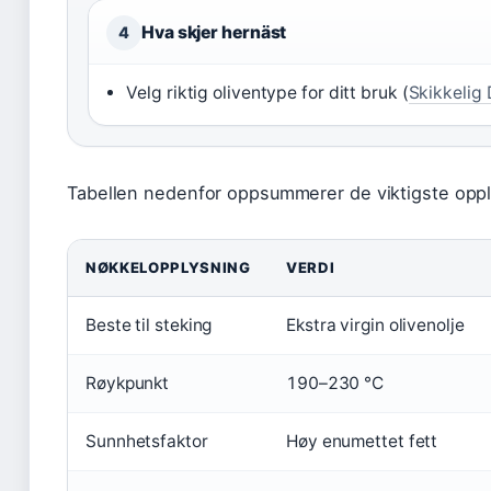
Hva skjer hernäst
4
Velg riktig oliventype for ditt bruk (
Skikkelig
Tabellen nedenfor oppsummerer de viktigste oppl
NØKKELOPPLYSNING
VERDI
Beste til steking
Ekstra virgin olivenolje
Røykpunkt
190–230 °C
Sunnhetsfaktor
Høy enumettet fett