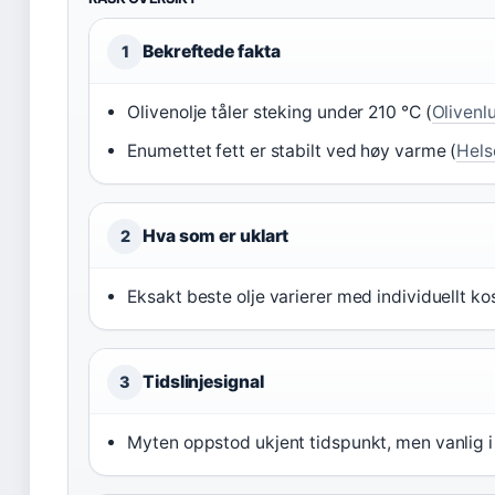
Bekreftede fakta
1
Olivenolje tåler steking under 210 °C (
Olivenl
Enumettet fett er stabilt ved høy varme (
Hels
Hva som er uklart
2
Eksakt beste olje varierer med individuellt ko
Tidslinjesignal
3
Myten oppstod ukjent tidspunkt, men vanlig i