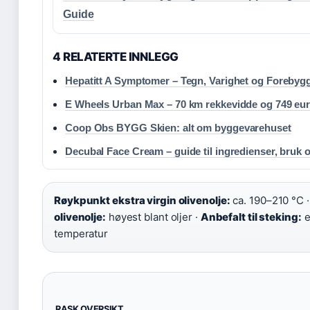
Guide
4 RELATERTE INNLEGG
Hepatitt A Symptomer – Tegn, Varighet og Forebyg
E Wheels Urban Max – 70 km rekkevidde og 749 eur
Coop Obs BYGG Skien: alt om byggevarehuset
Decubal Face Cream – guide til ingredienser, bruk o
Røykpunkt ekstra virgin olivenolje:
ca. 190–210 °C 
olivenolje:
høyest blant oljer ·
Anbefalt til steking:
e
temperatur
RASK OVERSIKT