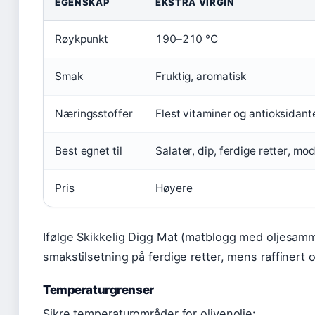
EGENSKAP
EKSTRA VIRGIN
Røykpunkt
190–210 °C
Smak
Fruktig, aromatisk
Næringsstoffer
Flest vitaminer og antioksidant
Best egnet til
Salater, dip, ferdige retter, mo
Pris
Høyere
Ifølge Skikkelig Digg Mat (matblogg med oljesamm
smakstilsetning på ferdige retter, mens raffinert 
Temperaturgrenser
Sikre temperaturområder for olivenolje: