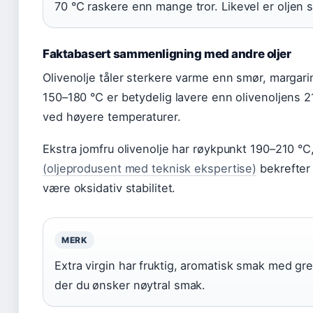
70 °C raskere enn mange tror. Likevel er oljen st
Faktabasert sammenligning med andre oljer
Olivenolje tåler sterkere varme enn smør, margari
150–180 °C er betydelig lavere enn olivenoljens 21
ved høyere temperaturer.
Ekstra jomfru olivenolje har røykpunkt 190–210 °C
(oljeprodusent med teknisk ekspertise)
bekrefter 
være oksidativ stabilitet.
MERK
Extra virgin har fruktig, aromatisk smak med gr
der du ønsker nøytral smak.