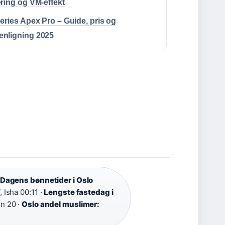
ring og VM-effekt
eries Apex Pro – Guide, pris og
nligning 2025
Dagens bønnetider i Oslo
 Isha 00:11 ·
Lengste fastedag i
nn 20 ·
Oslo andel muslimer: