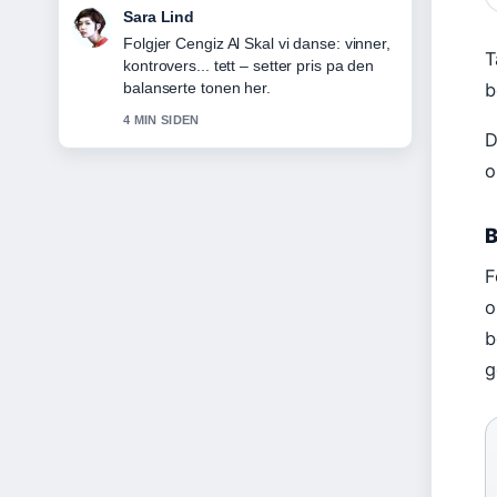
Ingrid Nilsen
Nyttig kontekst rundt Verdens eldste
T
tre: Old Tjikko og Methuselah. Hold
gjerne denne livestrengen oppdatert.
b
6 MIN SIDEN
D
o
B
F
o
b
g