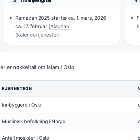
Tidlinjesignal
3
4
Ramadan 2025 starter ca. 1. mars, 2026
F
ca. 17. februar (
Aladhan
b
(kalendertjeneste)
)
er er nøkkeltall om islam i Oslo:
KJENNETEGN
Innbyggere i Oslo
Muslimsk befolkning i Norge
Antall moskéer i Oslo