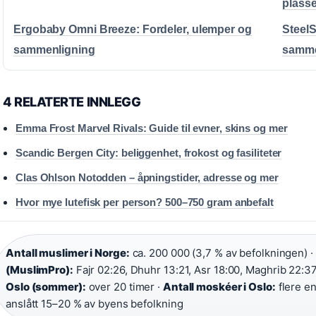
plasse
Ergobaby Omni Breeze: Fordeler, ulemper og
SteelS
sammenligning
samme
4 RELATERTE INNLEGG
Emma Frost Marvel Rivals: Guide til evner, skins og mer
Scandic Bergen City: beliggenhet, frokost og fasiliteter
Clas Ohlson Notodden – åpningstider, adresse og mer
Hvor mye lutefisk per person? 500–750 gram anbefalt
Antall muslimer i Norge:
ca. 200 000 (3,7 % av befolkningen) ·
(MuslimPro):
Fajr 02:26, Dhuhr 13:21, Asr 18:00, Maghrib 22:37,
Oslo (sommer):
over 20 timer ·
Antall moskéer i Oslo:
flere e
anslått 15–20 % av byens befolkning