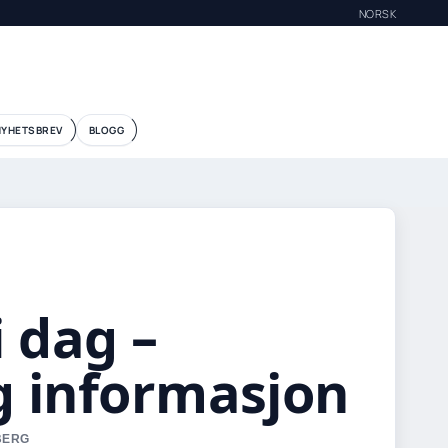
NORSK
NYHETSBREV
BLOGG
i dag –
g informasjon
 BERG