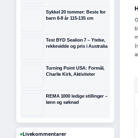
H
Sykkel 20 tommer: Beste for
barn 6-8 år 115-135 cm
O
b
m
Test BYD Sealion 7 – Ytelse,
(
rekkevidde og pris i Australia
a
Turning Point USA: Formål,
Charlie Kirk, Aktiviteter
REMA 1000 ledige stillinger –
lønn og søknad
Livekommentarer