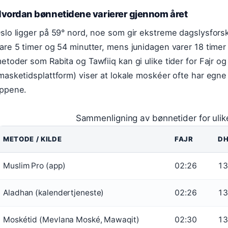
vordan bønnetidene varierer gjennom året
slo ligger på 59° nord, noe som gir ekstreme dagslysforsk
are 5 timer og 54 minutter, mens junidagen varer 18 timer 
etoder som Rabita og Tawfiiq kan gi ulike tider for Fajr o
masketidsplattform) viser at lokale moskéer ofte har egne 
ppene.
Sammenligning av bønnetider for ulike k
METODE / KILDE
FAJR
D
Muslim Pro (app)
02:26
13
Aladhan (kalendertjeneste)
02:26
13
Moskétid (Mevlana Moské, Mawaqit)
02:30
13