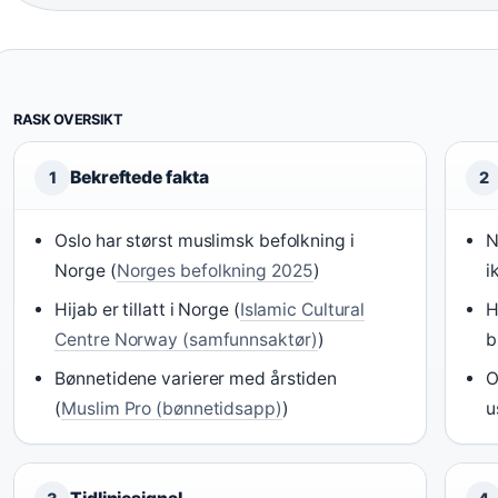
RASK OVERSIKT
Bekreftede fakta
1
2
Oslo har størst muslimsk befolkning i
N
Norge (
Norges befolkning 2025
)
i
Hijab er tillatt i Norge (
Islamic Cultural
H
Centre Norway (samfunnsaktør)
)
b
Bønnetidene varierer med årstiden
O
(
Muslim Pro (bønnetidsapp)
)
u