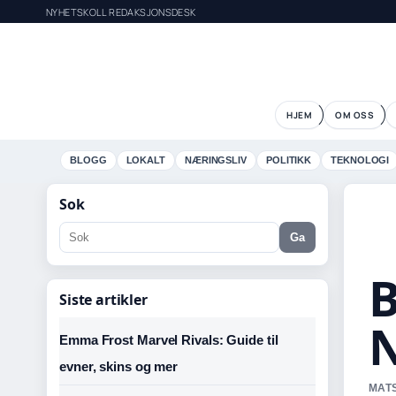
NYHETSKOLL REDAKSJONSDESK
HJEM
OM OSS
BLOGG
LOKALT
NÆRINGSLIV
POLITIKK
TEKNOLOGI
Sok
Ga
B
Siste artikler
N
Emma Frost Marvel Rivals: Guide til
evner, skins og mer
MATS