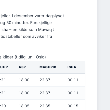
jeller. I desember varer dagslyset
og 50 minutter. Forskjellige
g Isha – en kilde som Mawaqit
tidstabeller som avviker fra
ilder (tidlig juni, Oslo)
HUHR
ASR
MAGHRIB
ISHA
:21
18:00
22:37
00:11
:21
18:00
22:37
00:11
:20
18:05
22:35
00:15