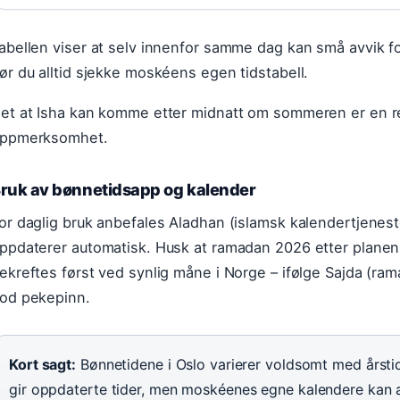
abellen viser at selv innenfor samme dag kan små avvik f
ør du alltid sjekke moskéens egen tidstabell.
et at Isha kan komme etter midnatt om sommeren er en re
ppmerksomhet.
ruk av bønnetidsapp og kalender
or daglig bruk anbefales Aladhan (islamsk kalendertjenes
ppdaterer automatisk. Husk at ramadan 2026 etter planen 
ekreftes først ved synlig måne i Norge – ifølge Sajda (ram
od pekepinn.
Kort sagt:
Bønnetidene i Oslo varierer voldsomt med årst
gir oppdaterte tider, men moskéenes egne kalendere kan avv