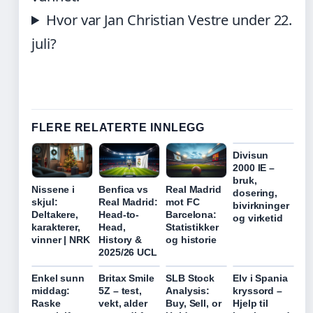
Hvor var Jan Christian Vestre under 22.
juli?
FLERE RELATERTE INNLEGG
Divisun
2000 IE –
bruk,
Nissene i
Benfica vs
Real Madrid
dosering,
skjul:
Real Madrid:
mot FC
bivirkninger
Deltakere,
Head-to-
Barcelona:
og virketid
karakterer,
Head,
Statistikker
vinner | NRK
History &
og historie
2025/26 UCL
Enkel sunn
Britax Smile
SLB Stock
Elv i Spania
middag:
5Z – test,
Analysis:
kryssord –
Raske
vekt, alder
Buy, Sell, or
Hjelp til