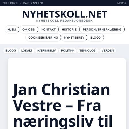
NYHETSKOLL REDAKSJONSDESK
NORSK
NYHETSKOLL.NET
NYHETSKOLL REDAKSJONSDESK
HJEM
OM OSS
KONTAKT
HISTORIE
PERSONVERNERKLÆRING
COOKIEERKLÆRING
NYHETSBREV
BLOGG
BLOGG
LOKALT
NÆRINGSLIV
POLITIKK
TEKNOLOGI
VERDEN
Jan Christian
Vestre – Fra
næringsliv til