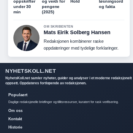
oppskrifter
og verdi for
Hold
løsningsord
under 30
pengene
og fakta
min
(2025)
OM SKRIBENTEN
Mats Eirik Solberg Hansen
Redaksjonen kombinerer raske
oppdateringer med tydelige forklaringer.
NYHETSKOLL.NET
NyhetsKoll.net samler nyheter, guider og analyser i et moderne redaksjonelt
oppsett. Oppdateres fortlopende av redaksjonen.
Populaert
Daglige redaksjonelle briefinger og tillitsressurser, kuratert for rask verifisering.
Om oss
Kontakt
Historie