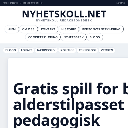
NYHETSKOLL REDAKSJONSDESK
NORSK
NYHETSKOLL.NET
NYHETSKOLL REDAKSJONSDESK
HJEM
OM OSS
KONTAKT
HISTORIE
PERSONVERNERKLÆRING
COOKIEERKLÆRING
NYHETSBREV
BLOGG
BLOGG
LOKALT
NÆRINGSLIV
POLITIKK
TEKNOLOGI
VERDEN
Gratis spill for
alderstilpasset
pedagogisk