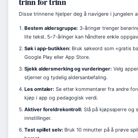
trinn for trinn
Disse trinnene hjelper deg å navigere i jungelen a
Bestem aldersgruppe:
3-åringer trenger berørin
lite tekst. 5–7-åringer kan håndtere enkle oppgav
Søk i app-butikken:
Bruk søkeord som «gratis bar
Google Play eller App Store.
Sjekk aldersmerking og vurderinger:
Velg apper
stjerner og tydelig aldersanbefaling.
Les omtaler:
Se etter kommentarer fra andre for
kjøp i app og pedagogisk verdi.
Aktiver foreldrekontroll:
Slå på kjøpssperre og s
innstillinger.
Test spillet selv:
Bruk 10 minutter på å prøve spille