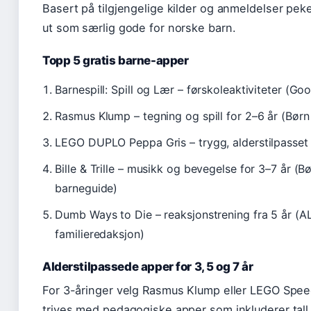
Basert på tilgjengelige kilder og anmeldelser pe
ut som særlig gode for norske barn.
Topp 5 gratis barne-apper
Barnespill: Spill og Lær – førskoleaktiviteter (Go
Rasmus Klump – tegning og spill for 2–6 år (Børn
LEGO DUPLO Peppa Gris – trygg, alderstilpasset
Bille & Trille – musikk og bevegelse for 3–7 år (Bø
barneguide)
Dumb Ways to Die – reaksjonstrening fra 5 år (A
familieredaksjon)
Alderstilpassede apper for 3, 5 og 7 år
For 3-åringer velg Rasmus Klump eller LEGO Spee
trives med pedagogiske apper som inkluderer tall