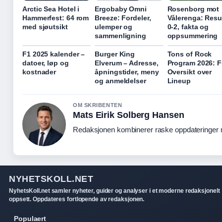
Arctic Sea Hotel i
Ergobaby Omni
Rosenborg mot
Hammerfest: 64 rom
Breeze: Fordeler,
Vålerenga: Resu
med sjøutsikt
ulemper og
0-2, fakta og
sammenligning
oppsummering
F1 2025 kalender –
Burger King
Tons of Rock
datoer, løp og
Elverum – Adresse,
Program 2026: F
kostnader
åpningstider, meny
Oversikt over
og anmeldelser
Lineup
OM SKRIBENTEN
Mats Eirik Solberg Hansen
Redaksjonen kombinerer raske oppdateringer me
NYHETSKOLL.NET
NyhetsKoll.net samler nyheter, guider og analyser i et moderne redaksjonelt
oppsett. Oppdateres fortlopende av redaksjonen.
Populaert