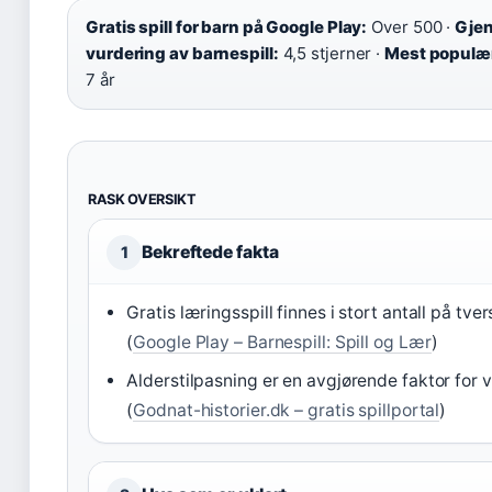
Gratis spill for barn på Google Play:
Over 500 ·
Gjen
vurdering av barnespill:
4,5 stjerner ·
Mest populær
7 år
RASK OVERSIKT
Bekreftede fakta
1
Gratis læringsspill finnes i stort antall på tve
(
Google Play – Barnespill: Spill og Lær
)
Alderstilpasning er en avgjørende faktor for va
(
Godnat-historier.dk – gratis spillportal
)