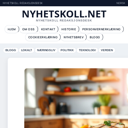
NYHETSKOLL REDAKSJONSDESK
NORSK
NYHETSKOLL.NET
NYHETSKOLL REDAKSJONSDESK
HJEM
OM OSS
KONTAKT
HISTORIE
PERSONVERNERKLÆRING
COOKIEERKLÆRING
NYHETSBREV
BLOGG
BLOGG
LOKALT
NÆRINGSLIV
POLITIKK
TEKNOLOGI
VERDEN