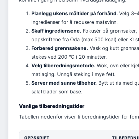
Planlegg ukens måltider på forhånd.
Velg 3–4
ingredienser for å redusere matsvinn.
Skaff ingrediensene.
Fokusér på grønnsaker, 
oppskriftene fra Oda (max 500 kcal) eller Kri
Forbered grønnsakene.
Vask og kutt grønnsa
stekes ved 200 °C i 20 minutter.
Velg tilberedningsmetode.
Wok, ovn eller kje
matlaging. Unngå steking i mye fett.
Server med sunne tilbehør.
Bytt ut ris med qu
salatblader som base.
Vanlige tilberedningstider
Tabellen nedenfor viser tilberedningstider for fe
OPPSKRIFT
TILBEREDN