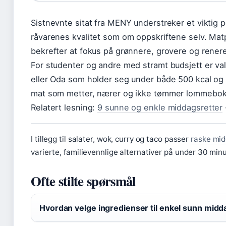
Sistnevnte sitat fra MENY understreker et viktig
råvarenes kvalitet som om oppskriftene selv. Matp
bekrefter at fokus på grønnere, grovere og renere
For studenter og andre med stramt budsjett er valg
eller Oda som holder seg under både 500 kcal og 3
mat som metter, nærer og ikke tømmer lommebo
Relatert lesning:
9 sunne og enkle middagsretter
I tillegg til salater, wok, curry og taco passer
raske mid
varierte, familievennlige alternativer på under 30 minu
Ofte stilte spørsmål
Hvordan velge ingredienser til enkel sunn midd