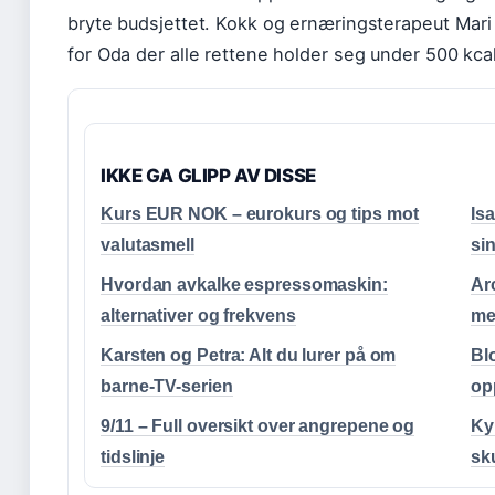
bryte budsjettet. Kokk og ernæringsterapeut Mari
for Oda der alle rettene holder seg under 500 kca
IKKE GA GLIPP AV DISSE
Kurs EUR NOK – eurokurs og tips mot
Is
valutasmell
sin
Hvordan avkalke espressomaskin:
Ar
alternativer og frekvens
me
Karsten og Petra: Alt du lurer på om
Bl
barne-TV-serien
op
9/11 – Full oversikt over angrepene og
Ky
tidslinje
sk