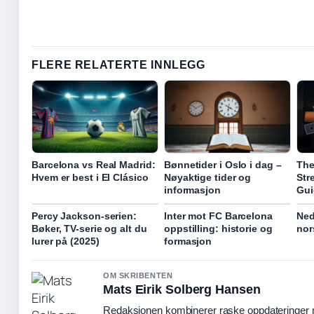
FLERE RELATERTE INNLEGG
Barcelona vs Real Madrid:
Bønnetider i Oslo i dag –
The
Hvem er best i El Clásico
Nøyaktige tider og
Str
informasjon
Gui
Percy Jackson-serien:
Inter mot FC Barcelona
Ned
Bøker, TV-serie og alt du
oppstilling: historie og
nor
lurer på (2025)
formasjon
OM SKRIBENTEN
Mats Eirik Solberg Hansen
Redaksjonen kombinerer raske oppdateringer me