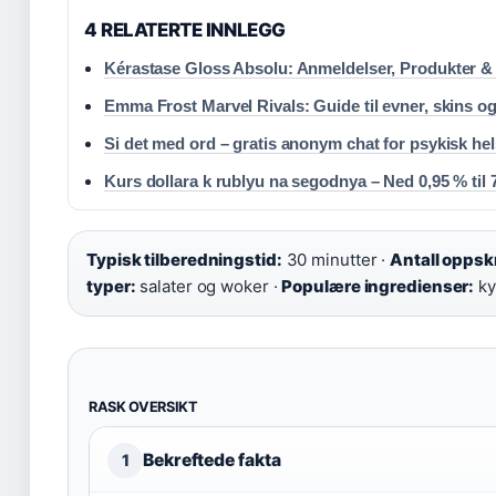
4 RELATERTE INNLEGG
Kérastase Gloss Absolu: Anmeldelser, Produkter &
Emma Frost Marvel Rivals: Guide til evner, skins o
Si det med ord – gratis anonym chat for psykisk he
Kurs dollara k rublyu na segodnya – Ned 0,95 % til
Typisk tilberedningstid:
30 minutter ·
Antall oppskr
typer:
salater og woker ·
Populære ingredienser:
kyl
RASK OVERSIKT
Bekreftede fakta
1