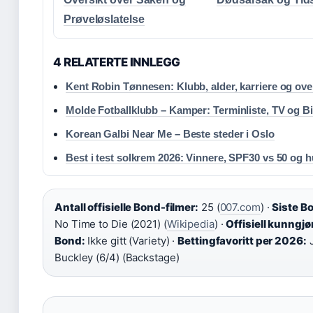
Prøveløslatelse
4 RELATERTE INNLEGG
Kent Robin Tønnesen: Klubb, alder, karriere og ov
Molde Fotballklubb – Kamper: Terminliste, TV og Bil
Korean Galbi Near Me – Beste steder i Oslo
Best i test solkrem 2026: Vinnere, SPF30 vs 50 og 
Antall offisielle Bond-filmer:
25 (
007.com
) ·
Siste B
No Time to Die (2021) (
Wikipedia
) ·
Offisiell kunngj
Bond:
Ikke gitt (Variety) ·
Bettingfavoritt per 2026:
J
Buckley (6/4) (Backstage)