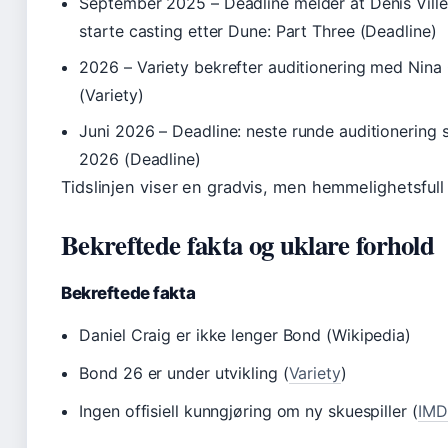
September 2025
– Deadline melder at Denis Vill
starte casting etter Dune: Part Three (Deadline)
2026
– Variety bekrefter auditionering med Nina
(Variety)
Juni 2026
– Deadline: neste runde auditionerin
2026 (Deadline)
Tidslinjen viser en gradvis, men hemmelighetsfull
Bekreftede fakta og uklare forhold
Bekreftede fakta
Daniel Craig er ikke lenger Bond (Wikipedia)
Bond 26 er under utvikling (
Variety
)
Ingen offisiell kunngjøring om ny skuespiller (
IMD