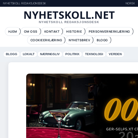
NYHETSKOLL REDAKSJONSDESK
NORSK
NYHETSKOLL.NET
NYHETSKOLL REDAKSJONSDESK
HJEM
OM OSS
KONTAKT
HISTORIE
PERSONVERNERKLÆRING
COOKIEERKLÆRING
NYHETSBREV
BLOGG
BLOGG
LOKALT
NÆRINGSLIV
POLITIKK
TEKNOLOGI
VERDEN