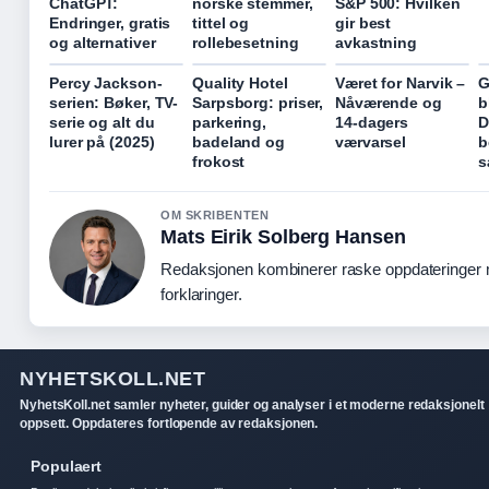
ChatGPT:
norske stemmer,
S&P 500: Hvilken
Endringer, gratis
tittel og
gir best
og alternativer
rollebesetning
avkastning
Percy Jackson-
Quality Hotel
Været for Narvik –
G
serien: Bøker, TV-
Sarpsborg: priser,
Nåværende og
b
serie og alt du
parkering,
14-dagers
D
lurer på (2025)
badeland og
værvarsel
b
frokost
s
OM SKRIBENTEN
Mats Eirik Solberg Hansen
Redaksjonen kombinerer raske oppdateringer 
forklaringer.
NYHETSKOLL.NET
NyhetsKoll.net samler nyheter, guider og analyser i et moderne redaksjonelt
oppsett. Oppdateres fortlopende av redaksjonen.
Populaert