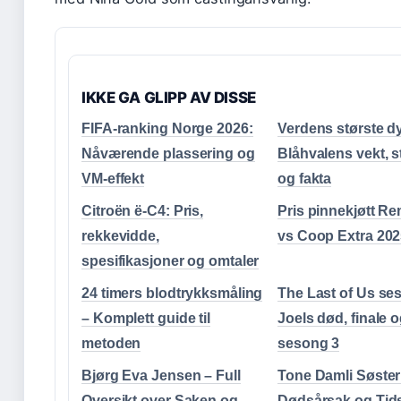
IKKE GA GLIPP AV DISSE
FIFA-ranking Norge 2026:
Verdens største dy
Nåværende plassering og
Blåhvalens vekt, s
VM-effekt
og fakta
Citroën ë-C4: Pris,
Pris pinnekjøtt R
rekkevidde,
vs Coop Extra 20
spesifikasjoner og omtaler
24 timers blodtrykksmåling
The Last of Us se
– Komplett guide til
Joels død, finale 
metoden
sesong 3
Bjørg Eva Jensen – Full
Tone Damli Søster
Oversikt over Saken og
Dødsårsak og Tids