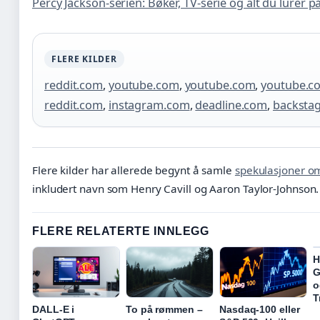
Percy Jackson-serien: Bøker, TV-serie og alt du lurer p
FLERE KILDER
reddit.com
,
youtube.com
,
youtube.com
,
youtube.c
reddit.com
,
instagram.com
,
deadline.com
,
backsta
Flere kilder har allerede begynt å samle
spekulasjoner o
inkludert navn som Henry Cavill og Aaron Taylor-Johnson.
FLERE RELATERTE INNLEGG
H
G
o
T
DALL-E i
To på rømmen –
Nasdaq-100 eller