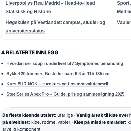
Liverpool vs Real Madrid – Head-to-Head
Sport 
Statistikk og Historie
Medlem
Høgskulen på Vestlandet: campus, studier og
Vaulen
universitetsstatus
4 RELATERTE INNLEGG
Hvordan ser sopp i underlivet ut? Symptomer, behandling
Sykkel 20 tommer: Beste for barn 6-8 år 115-135 cm
Kurs EUR NOK – eurokurs og tips mot valutasmell
SteelSeries Apex Pro – Guide, pris og sammenligning 2025
De fleste kløende utslett:
ufarlige ·
Vanlig årsak til kløe over
på elveblest:
kløe, rødme, vabler ·
Kløe på mindre områder:
ko
arvelig komponent