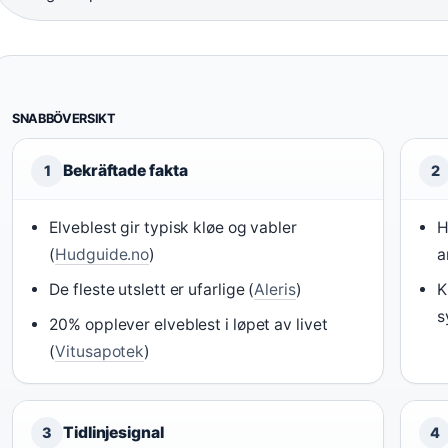
SNABBÖVERSIKT
Bekräftade fakta
1
2
Elveblest gir typisk kløe og vabler
H
(
Hudguide.no
)
a
De fleste utslett er ufarlige (
Aleris
)
K
s
20% opplever elveblest i løpet av livet
(
Vitusapotek
)
Tidlinjesignal
3
4