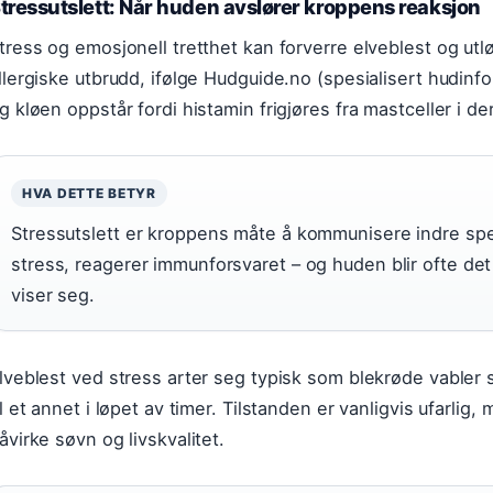
tressutslett: Når huden avslører kroppens reaksjon
tress og emosjonell tretthet kan forverre elveblest og ut
llergiske utbrudd, ifølge Hudguide.no (spesialisert hudinf
g kløen oppstår fordi histamin frigjøres fra mastceller i de
HVA DETTE BETYR
Stressutslett er kroppens måte å kommunisere indre spe
stress, reagerer immunforsvaret – og huden blir ofte d
viser seg.
lveblest ved stress arter seg typisk som blekrøde vabler 
il et annet i løpet av timer. Tilstanden er vanligvis ufarlig,
åvirke søvn og livskvalitet.