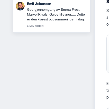
S
Andreas Dahl
Folgjer Cengiz Al Skal vi danse: vinner,
S
kontrovers... tett – setter pris pa den
a
balanserte tonen her.
o
6 MIN SIDEN
E
t
p