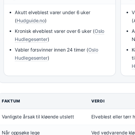
Akutt elveblest varer under 6 uker
V
(
Hudguide.no
)
(
Kronisk elveblest varer over 6 uker (
Oslo
A
Hudlegesenter
)
N
Vabler forsvinner innen 24 timer (
Oslo
K
Hudlegesenter
)
t
H
FAKTUM
VERDI
Vanligste årsak til kløende utslett
Elveblest eller tørr 
Når oppsøke lege
Ved vedvarende klø