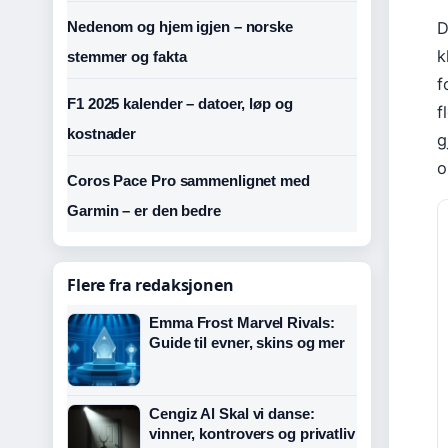
D
Nedenom og hjem igjen – norske
k
stemmer og fakta
f
F1 2025 kalender – datoer, løp og
f
kostnader
g
o
Coros Pace Pro sammenlignet med
Garmin – er den bedre
Flere fra redaksjonen
Emma Frost Marvel Rivals:
Guide til evner, skins og mer
Cengiz Al Skal vi danse:
vinner, kontrovers og privatliv