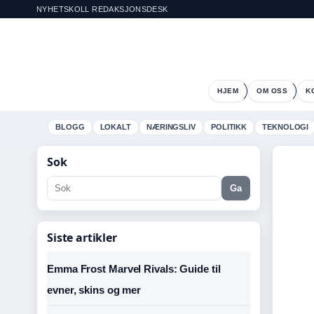
NYHETSKOLL REDAKSJONSDESK
HJEM
OM OSS
K
BLOGG
LOKALT
NÆRINGSLIV
POLITIKK
TEKNOLOGI
Sok
Ga
Siste artikler
Emma Frost Marvel Rivals: Guide til
evner, skins og mer