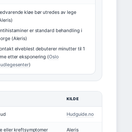
edvarende kløe bør utredes av lege
Aleris)
ntihistaminer er standard behandling i
orge (Aleris)
ontakt elveblest debuterer minutter til 1
ime etter eksponering (
Oslo
udlegesenter
)
KILDE
hud
Hudguide.no
e eller kreftsymptomer
Aleris