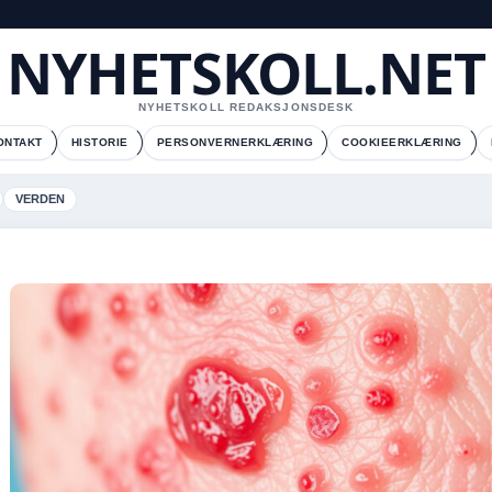
NYHETSKOLL.NET
NYHETSKOLL REDAKSJONSDESK
ONTAKT
HISTORIE
PERSONVERNERKLÆRING
COOKIEERKLÆRING
VERDEN