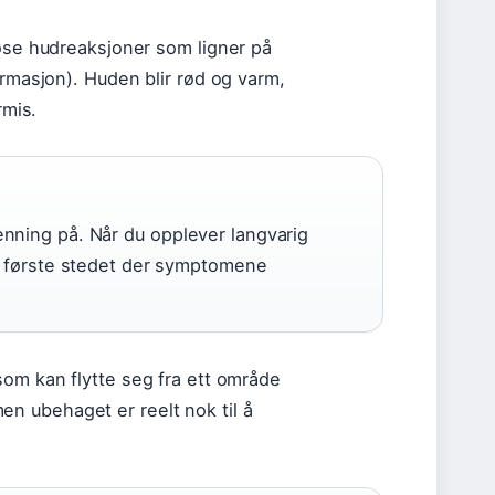
løse hudreaksjoner som ligner på
ormasjon). Huden blir rød og varm,
rmis.
nning på. Når du opplever langvarig
et første stedet der symptomene
som kan flytte seg fra ett område
 men ubehaget er reelt nok til å