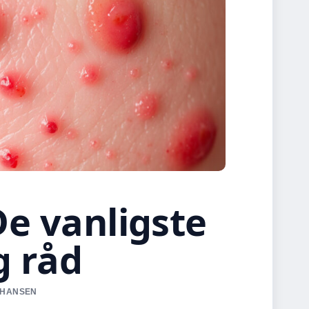
De vanligste
g råd
JOHANSEN