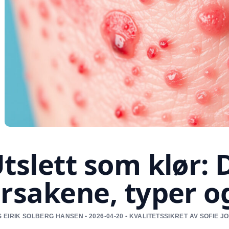
tslett som klør: 
rsakene, typer o
 EIRIK SOLBERG HANSEN • 2026-04-20 • KVALITETSSIKRET AV SOFIE 