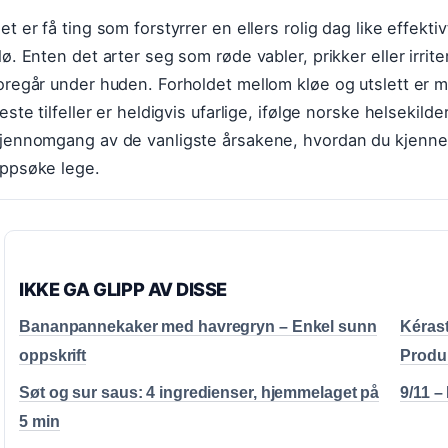
et er få ting som forstyrrer en ellers rolig dag like effekt
lø. Enten det arter seg som røde vabler, prikker eller irri
oregår under huden. Forholdet mellom kløe og utslett er 
leste tilfeller er heldigvis ufarlige, ifølge norske helseki
jennomgang av de vanligste årsakene, hvordan du kjenner 
ppsøke lege.
IKKE GA GLIPP AV DISSE
Bananpannekaker med havregryn – Enkel sunn
Kérast
oppskrift
Produ
Søt og sur saus: 4 ingredienser, hjemmelaget på
9/11 –
5 min