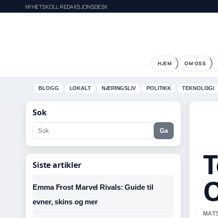
NYHETSKOLL REDAKSJONSDESK
HJEM
OM OSS
BLOGG
LOKALT
NÆRINGSLIV
POLITIKK
TEKNOLOGI
Sok
Ga
T
Siste artikler
O
Emma Frost Marvel Rivals: Guide til
evner, skins og mer
MATS