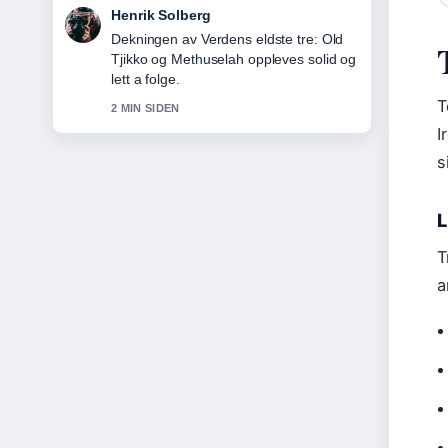
Nora Berg
Sterkt verifiseringsarbeid rundt Emma
Frost Marvel Rivals: Guide til evner,....
Flere medier burde skrive slik.
T
4 MIN SIDEN
I
s
L
T
a