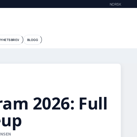
NORSK
NYHETSBREV
BLOGG
ram 2026: Full
eup
HANSEN