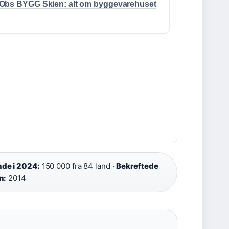
Obs BYGG Skien: alt om byggevarehuset
t
de i 2024:
150 000 fra 84 land ·
Bekreftede
n:
2014