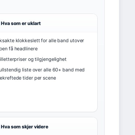
Hva som er uklart
ksakte klokkeslett for alle band utover
oen få headlinere
illetterpriser og tilgjengelighet
ullstendig liste over alle 60+ band med
ekreftede tider per scene
Hva som skjer videre