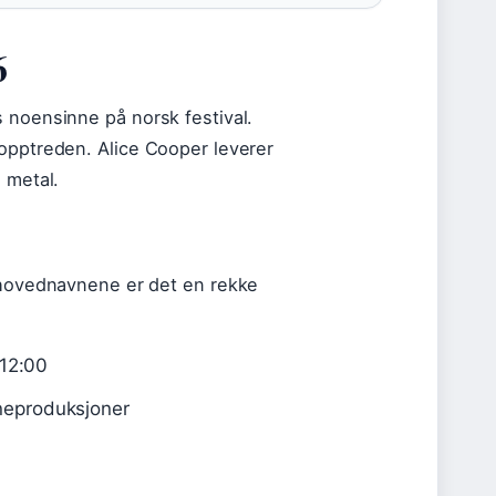
6
 noensinne på norsk festival.
eopptreden. Alice Cooper leverer
 metal.
l hovednavnene er det en rekke
 12:00
neproduksjoner