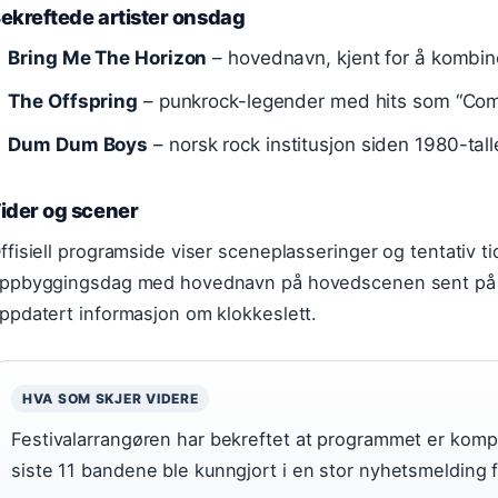
ekreftede artister onsdag
Bring Me The Horizon
– hovednavn, kjent for å kombin
The Offspring
– punkrock-legender med hits som “Com
Dum Dum Boys
– norsk rock institusjon siden 1980-tall
ider og scener
ffisiell programside viser sceneplasseringer og tentativ t
ppbyggingsdag med hovednavn på hovedscenen sent på kv
ppdatert informasjon om klokkeslett.
HVA SOM SKJER VIDERE
Festivalarrangøren har bekreftet at programmet er komp
siste 11 bandene ble kunngjort i en stor nyhetsmelding 