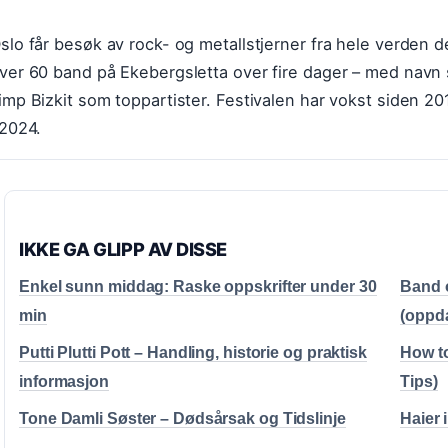
slo får besøk av rock- og metallstjerner fra hele verde
ver 60 band på Ekebergsletta over fire dager – med navn
imp Bizkit som toppartister. Festivalen har vokst siden 2
 2024.
IKKE GA GLIPP AV DISSE
Enkel sunn middag: Raske oppskrifter under 30
Band o
min
(oppda
Putti Plutti Pott – Handling, historie og praktisk
How to
informasjon
Tips)
Tone Damli Søster – Dødsårsak og Tidslinje
Haier 