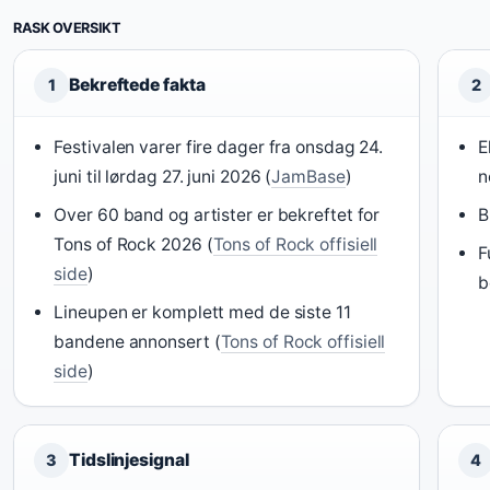
RASK OVERSIKT
Bekreftede fakta
1
2
Festivalen varer fire dager fra onsdag 24.
E
juni til lørdag 27. juni 2026 (
JamBase
)
n
Over 60 band og artister er bekreftet for
B
Tons of Rock 2026 (
Tons of Rock offisiell
F
side
)
b
Lineupen er komplett med de siste 11
bandene annonsert (
Tons of Rock offisiell
side
)
Tidslinjesignal
3
4