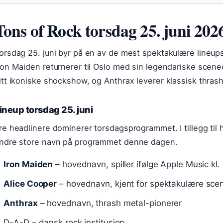
Tons of Rock torsdag 25. juni 202
orsdag 25. juni byr på en av de mest spektakulære lineups
ron Maiden returnerer til Oslo med sin legendariske scen
itt ikoniske shockshow, og Anthrax leverer klassisk thrash
ineup torsdag 25. juni
re headlinere dominerer torsdagsprogrammet. I tillegg ti
ndre store navn på programmet denne dagen.
Iron Maiden
– hovednavn, spiller ifølge Apple Music kl.
Alice Cooper
– hovednavn, kjent for spektakulære sce
Anthrax
– hovednavn, thrash metal-pionerer
D-A-D – dansk rock institusjon