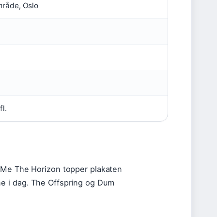
mråde, Oslo
fl.
6
g Me The Horizon topper plakaten
e i dag. The Offspring og Dum