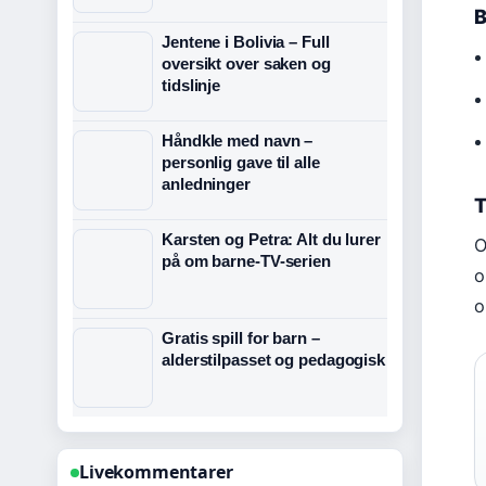
B
Jentene i Bolivia – Full
oversikt over saken og
tidslinje
Håndkle med navn –
personlig gave til alle
anledninger
T
Karsten og Petra: Alt du lurer
O
på om barne-TV-serien
o
o
Gratis spill for barn –
alderstilpasset og pedagogisk
Livekommentarer