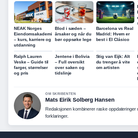
Blod i sæden –
Barcelona vs Real
NEAK Norges
årsaker og når du
Madrid: Hvem er
Eiendomsakademi
bør oppsøke lege
best i El Clásico
– kurs, karriere og
utdanning
Ralph Lauren
Jentene i Bolivia
Stig van Eijk: Alt
Veske – Guide til
– Full oversikt
du trenger å vite
farger, størrelser
over saken og
om artisten
og pris
tidslinje
OM SKRIBENTEN
Mats Eirik Solberg Hansen
Redaksjonen kombinerer raske oppdateringer 
forklaringer.