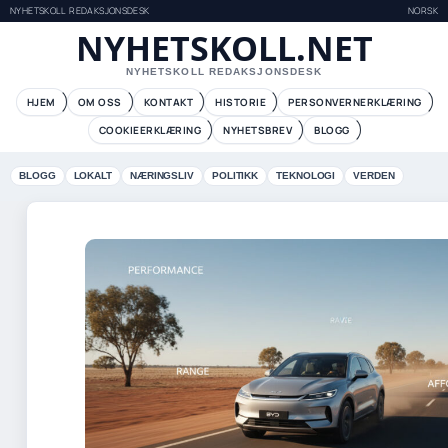
NYHETSKOLL REDAKSJONSDESK
NORSK
NYHETSKOLL.NET
NYHETSKOLL REDAKSJONSDESK
HJEM
OM OSS
KONTAKT
HISTORIE
PERSONVERNERKLÆRING
COOKIEERKLÆRING
NYHETSBREV
BLOGG
BLOGG
LOKALT
NÆRINGSLIV
POLITIKK
TEKNOLOGI
VERDEN