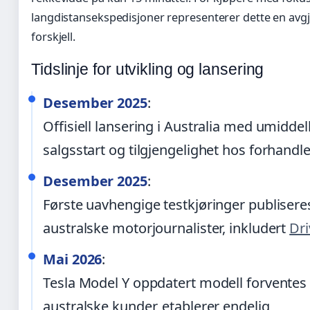
langdistansekspedisjoner representerer dette en avg
forskjell.
Tidslinje for utvikling og lansering
Desember 2025
:
Offisiell lansering i Australia med umidde
salgsstart og tilgjengelighet hos forhandle
Desember 2025
:
Første uavhengige testkjøringer publisere
australske motorjournalister, inkludert
Dr
Mai 2026
:
Tesla Model Y oppdatert modell forventes l
australske kunder, etablerer endelig