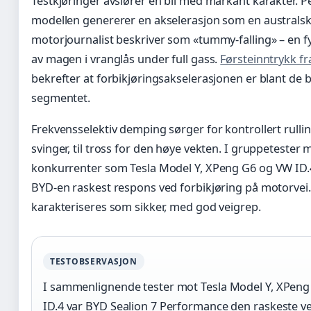
Testkjøringer avslører en bil med markant karakter. 
modellen genererer en akselerasjon som en australs
motorjournalist beskriver som «tummy-falling» – en f
av magen i vranglås under full gass.
Førsteinntrykk fr
bekrefter at forbikjøringsakselerasjonen er blant de b
segmentet.
Frekvensselektiv demping sørger for kontrollert rull
svinger, til tross for den høye vekten. I gruppetester 
konkurrenter som Tesla Model Y, XPeng G6 og VW ID.
BYD-en raskest respons ved forbikjøring på motorvei
karakteriseres som sikker, med god veigrep.
TESTOBSERVASJON
I sammenlignende tester mot Tesla Model Y, XPen
ID.4 var BYD Sealion 7 Performance den raskeste v