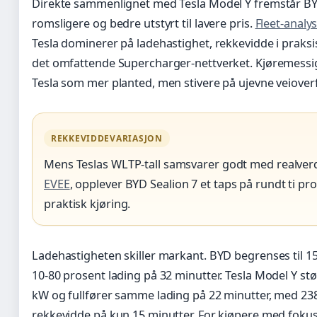
Direkte sammenlignet med Tesla Model Y fremstår B
romsligere og bedre utstyrt til lavere pris.
Fleet-analy
Tesla dominerer på ladehastighet, rekkevidde i praksis 
det omfattende Supercharger-nettverket. Kjøremessi
Tesla som mer planted, men stivere på ujevne veioverf
REKKEVIDDEVARIASJON
Mens Teslas WLTP-tall samsvarer godt med realverd
EVEE
, opplever BYD Sealion 7 et taps på rundt ti pro
praktisk kjøring.
Ladehastigheten skiller markant. BYD begrenses til 1
10-80 prosent lading på 32 minutter. Tesla Model Y stø
kW og fullfører samme lading på 22 minutter, med 23
rekkevidde på kun 15 minutter. For kjøpere med foku