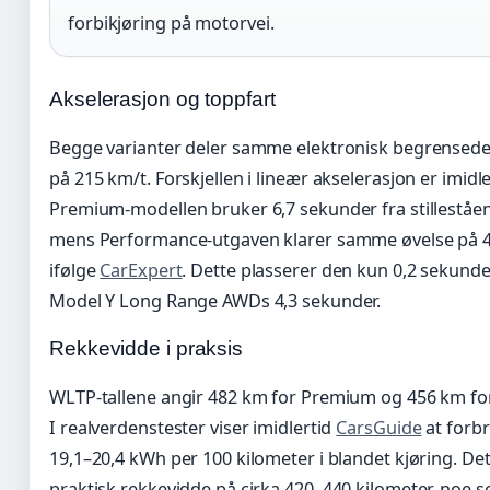
forbikjøring på motorvei.
Akselerasjon og toppfart
Begge varianter deler samme elektronisk begrensede
på 215 km/t. Forskjellen i lineær akselerasjon er imidle
Premium-modellen bruker 6,7 sekunder fra stilleståend
mens Performance-utgaven klarer samme øvelse på 4
ifølge
CarExpert
. Dette plasserer den kun 0,2 sekunde
Model Y Long Range AWDs 4,3 sekunder.
Rekkevidde i praksis
WLTP-tallene angir 482 km for Premium og 456 km fo
I realverdenstester viser imidlertid
CarsGuide
at forbr
19,1–20,4 kWh per 100 kilometer i blandet kjøring. Det
praktisk rekkevidde på cirka 420–440 kilometer, noe 