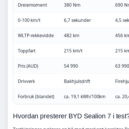
Dreiemoment
380 Nm
690 N
0-100 km/t
6,7 sekunder
4,5 se
WLTP-rekkevidde
482 km
456 k
Toppfart
215 km/t
215 k
Pris (AUD)
54 990
63 99
Drivverk
Bakhjulsdrift
Firehju
Forbruk (blandet)
ca. 19,1 kWh/100km
ca. 2
Hvordan presterer BYD Sealion 7 i test