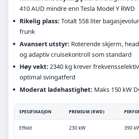
410 AUD mindre enn Tesla Model Y RWD
Rikelig plass:
Totalt 558 liter bagasjevolu
frunk
Avansert utstyr:
Roterende skjerm, head
og adaptiv cruisekontroll som standard
Høy vekt:
2340 kg krever frekvensselekti
optimal svingatferd
Moderat ladehastighet:
Maks 150 kW DC
SPESIFIKASJON
PREMIUM (RWD)
PERFO
Effekt
230 kW
390 k