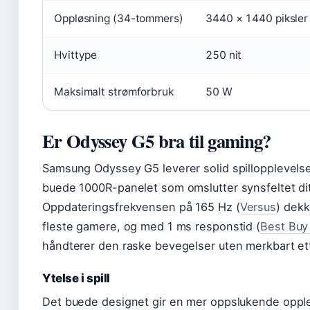
Oppløsning (34-tommers)
3440 × 1440 piksler
Hvittype
250 nit
Maksimalt strømforbruk
50 W
Er Odyssey G5 bra til gaming?
Samsung Odyssey G5 leverer solid spillopplevels
buede 1000R-panelet som omslutter synsfeltet dit
Oppdateringsfrekvensen på 165 Hz (
Versus
) dekk
fleste gamere, og med 1 ms responstid (
Best Buy
håndterer den raske bevegelser uten merkbart et
Ytelse i spill
Det buede designet gir en mer oppslukende opple