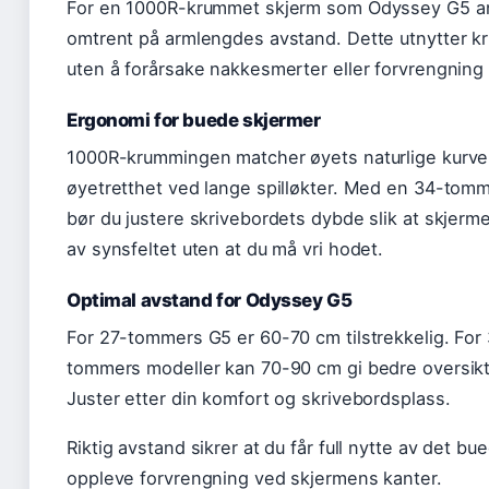
For en 1000R-krummet skjerm som Odyssey G5 anb
omtrent på armlengdes avstand. Dette utnytter k
uten å forårsake nakkesmerter eller forvrengning
Ergonomi for buede skjermer
1000R-krummingen matcher øyets naturlige kurve
øyetretthet ved lange spilløkter. Med en 34-tomm
bør du justere skrivebordets dybde slik at skjerme
av synsfeltet uten at du må vri hodet.
Optimal avstand for Odyssey G5
For 27-tommers G5 er 60-70 cm tilstrekkelig. Fo
tommers modeller kan 70-90 cm gi bedre oversikt 
Juster etter din komfort og skrivebordsplass.
Riktig avstand sikrer at du får full nytte av det b
oppleve forvrengning ved skjermens kanter.