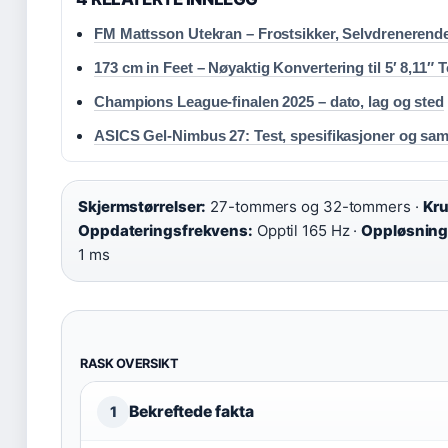
FM Mattsson Utekran – Frostsikker, Selvdrenerend
173 cm in Feet – Nøyaktig Konvertering til 5′ 8,11″
Champions League-finalen 2025 – dato, lag og sted
ASICS Gel-Nimbus 27: Test, spesifikasjoner og sa
Skjermstørrelser:
27-tommers og 32-tommers ·
Kr
Oppdateringsfrekvens:
Opptil 165 Hz ·
Oppløsning
1 ms
RASK OVERSIKT
Bekreftede fakta
1