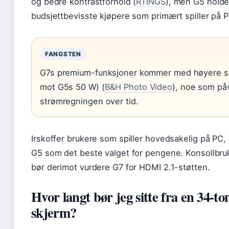
og bedre kontrastforhold (
RTINGS
), men G5 holde
budsjettbevisste kjøpere som primært spiller på 
FANGSTEN
G7s premium-funksjoner kommer med høyere s
mot G5s 50 W) (
B&H Photo Video
), noe som påv
strømregningen over tid.
Irskoffer brukere som spiller hovedsakelig på PC, 
G5 som det beste valget for pengene. Konsollbru
bør derimot vurdere G7 for HDMI 2.1-støtten.
Hvor langt bør jeg sitte fra en 34-
skjerm?