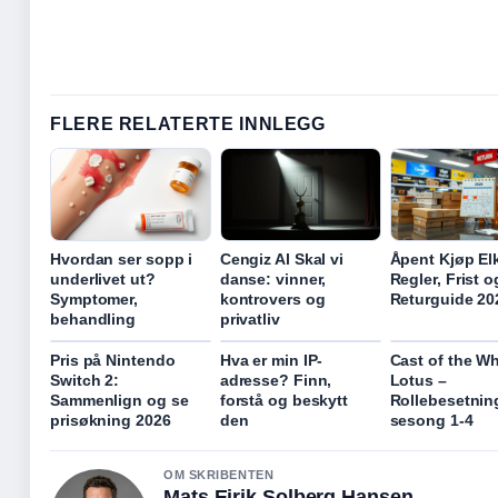
FLERE RELATERTE INNLEGG
Hvordan ser sopp i
Cengiz Al Skal vi
Åpent Kjøp El
underlivet ut?
danse: vinner,
Regler, Frist o
Symptomer,
kontrovers og
Returguide 20
behandling
privatliv
Pris på Nintendo
Hva er min IP-
Cast of the Wh
Switch 2:
adresse? Finn,
Lotus –
Sammenlign og se
forstå og beskytt
Rollebesetnin
prisøkning 2026
den
sesong 1-4
OM SKRIBENTEN
Mats Eirik Solberg Hansen