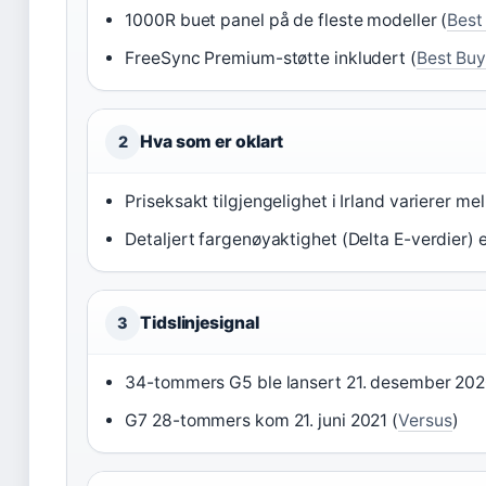
1000R buet panel på de fleste modeller (
Best
FreeSync Premium-støtte inkludert (
Best Bu
Hva som er oklart
2
Priseksakt tilgjengelighet i Irland varierer m
Detaljert fargenøyaktighet (Delta E-verdier) e
Tidslinjesignal
3
34-tommers G5 ble lansert 21. desember 202
G7 28-tommers kom 21. juni 2021 (
Versus
)