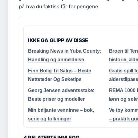
på hva du faktisk får for pengene.
IKKE GA GLIPP AV DISSE
Breaking News in Yuba County:
Broen til Ter
Handling og anmeldelse
historie, al
Finn Bolig Til Salgs – Beste
Gratis spill f
Nettsteder Og Søketips
alderstilpas
Georg Jensen adventsstake:
REMA 1000 le
Beste priser og modeller
lønn og søk
Min briljante venninne – bok,
Ve tby kommu
serie og tolkninger
– prakti k gu
4 RELATERTE INNLEGG