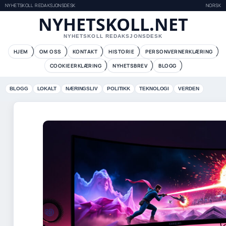
NYHETSKOLL REDAKSJONSDESK
NORSK
NYHETSKOLL.NET
NYHETSKOLL REDAKSJONSDESK
HJEM
OM OSS
KONTAKT
HISTORIE
PERSONVERNERKLÆRING
COOKIEERKLÆRING
NYHETSBREV
BLOGG
BLOGG
LOKALT
NÆRINGSLIV
POLITIKK
TEKNOLOGI
VERDEN