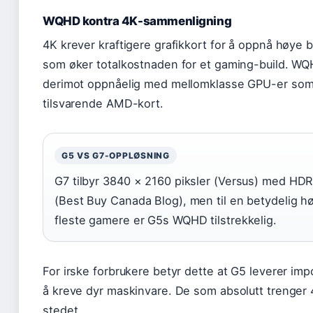
WQHD kontra 4K-sammenligning
4K krever kraftigere grafikkort for å oppnå høye 
som øker totalkostnaden for et gaming-build. WQ
derimot oppnåelig med mellomklasse GPU-er som
tilsvarende AMD-kort.
G5 VS G7-OPPLØSNING
G7 tilbyr 3840 × 2160 piksler (Versus) med HDR
(Best Buy Canada Blog), men til en betydelig hø
fleste gamere er G5s WQHD tilstrekkelig.
For irske forbrukere betyr dette at G5 leverer i
å kreve dyr maskinvare. De som absolutt trenger 
stedet.