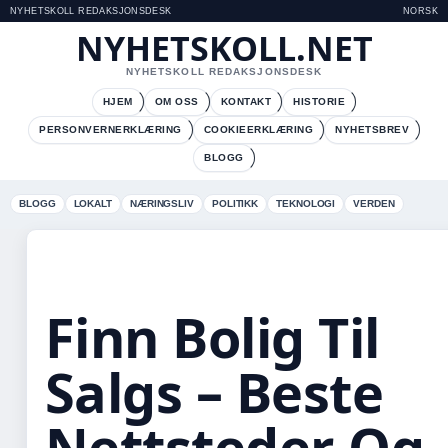
NYHETSKOLL REDAKSJONSDESK
NORSK
NYHETSKOLL.NET
NYHETSKOLL REDAKSJONSDESK
HJEM
OM OSS
KONTAKT
HISTORIE
PERSONVERNERKLÆRING
COOKIEERKLÆRING
NYHETSBREV
BLOGG
BLOGG
LOKALT
NÆRINGSLIV
POLITIKK
TEKNOLOGI
VERDEN
Finn Bolig Til
Salgs – Beste
Nettsteder Og