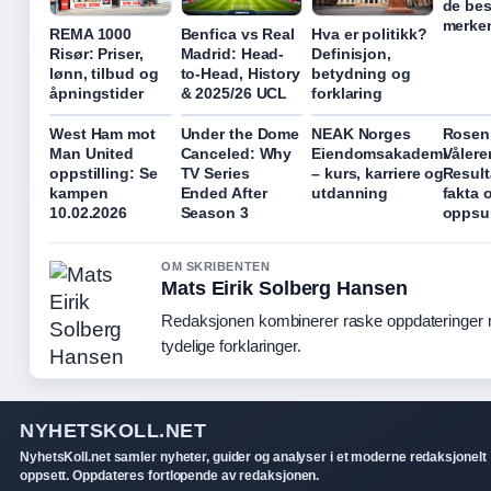
de bes
merke
REMA 1000
Benfica vs Real
Hva er politikk?
Risør: Priser,
Madrid: Head-
Definisjon,
lønn, tilbud og
to-Head, History
betydning og
åpningstider
& 2025/26 UCL
forklaring
West Ham mot
Under the Dome
NEAK Norges
Rosen
Man United
Canceled: Why
Eiendomsakademi
Vålere
oppstilling: Se
TV Series
– kurs, karriere og
Result
kampen
Ended After
utdanning
fakta 
10.02.2026
Season 3
oppsu
OM SKRIBENTEN
Mats Eirik Solberg Hansen
Redaksjonen kombinerer raske oppdateringer
tydelige forklaringer.
NYHETSKOLL.NET
NyhetsKoll.net samler nyheter, guider og analyser i et moderne redaksjonelt
oppsett. Oppdateres fortlopende av redaksjonen.