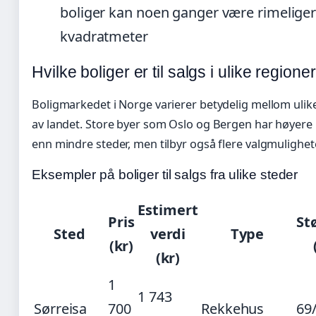
boliger kan noen ganger være rimeliger
kvadratmeter
Hvilke boliger er til salgs i ulike regione
Boligmarkedet i Norge varierer betydelig mellom ulik
av landet. Store byer som Oslo og Bergen har høyere 
enn mindre steder, men tilbyr også flere valgmulighete
Eksempler på boliger til salgs fra ulike steder
Estimert
Pris
St
Sted
verdi
Type
(kr)
(kr)
1
1 743
Sørreisa
700
Rekkehus
69