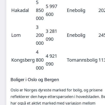
5
5 997
Hakadal
850
Enebolig
20
600
000
3
3 281
Lom
200
Enebolig
24
090
000
4
4 921
Kongsberg
800
Tomannsbolig
11
090
000
Boliger i Oslo og Bergen
Oslo er Norges dyreste marked for bolig, og prisene
reflekterer den høye etterspørselen i hovedstaden. B
har også et aktivt marked med variasjon mellom