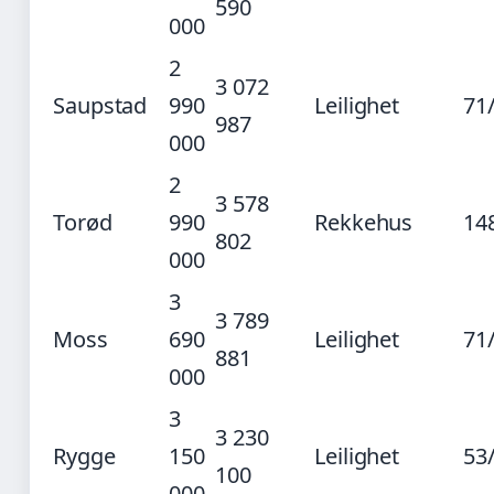
590
000
2
3 072
Saupstad
990
Leilighet
71
987
000
2
3 578
Torød
990
Rekkehus
14
802
000
3
3 789
Moss
690
Leilighet
71
881
000
3
3 230
Rygge
150
Leilighet
53
100
000