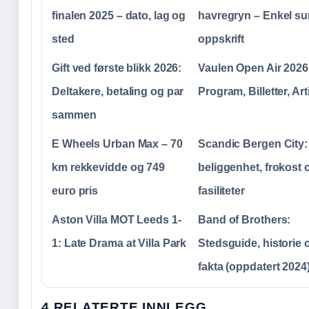
finalen 2025 – dato, lag og
havregryn – Enkel s
sted
oppskrift
Gift ved første blikk 2026:
Vaulen Open Air 2026
Deltakere, betaling og par
Program, Billetter, Art
sammen
E Wheels Urban Max – 70
Scandic Bergen City:
km rekkevidde og 749
beliggenhet, frokost 
euro pris
fasiliteter
Aston Villa MOT Leeds 1-
Band of Brothers:
1: Late Drama at Villa Park
Stedsguide, historie 
fakta (oppdatert 2024
4 RELATERTE INNLEGG