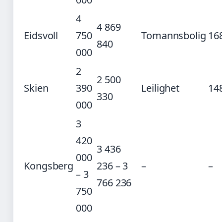
4
4 869
Eidsvoll
750
Tomannsbolig
16
840
000
2
2 500
Skien
390
Leilighet
14
330
000
3
420
3 436
000
Kongsberg
236 – 3
–
–
– 3
766 236
750
000