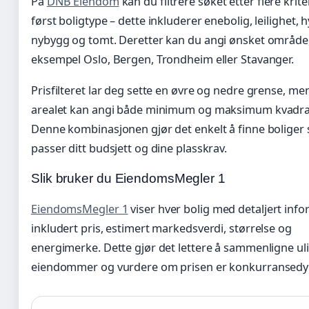
På
DNB Eiendom
kan du filtrere søket etter flere kriter
først boligtype – dette inkluderer enebolig, leilighet, h
nybygg og tomt. Deretter kan du angi ønsket område,
eksempel Oslo, Bergen, Trondheim eller Stavanger.
Prisfilteret lar deg sette en øvre og nedre grense, me
arealet kan angi både minimum og maksimum kvadra
Denne kombinasjonen gjør det enkelt å finne boliger
passer ditt budsjett og dine plasskrav.
Slik bruker du EiendomsMegler 1
EiendomsMegler 1
viser hver bolig med detaljert inf
inkludert pris, estimert markedsverdi, størrelse og
energimerke. Dette gjør det lettere å sammenligne ul
eiendommer og vurdere om prisen er konkurransedyk