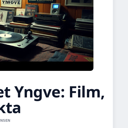
t Yngve: Film,
kta
HANSEN