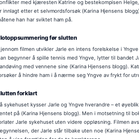
onflikter med kjæresten Katrine og bestekompisen Helge,
r innlagt etter et selvmordsforsøk (Karina Hjensens blogg)
åtene han har sviktet ham på.
lotoppsummering før slutten
jennom filmen utvikler Jarle en intens forelskelse i Yng
an begynner å spille tennis med Yngve, lytter til bande
andøving med vennene sine (Karina Hjensens blogg). Katr
orsøker å hindre ham i å nærme seg Yngve av frykt for ut
lutten forklart
å sykehuset kysser Jarle og Yngve hverandre – et øyebli
entet på (Karina Hjensens blogg). Men i motsetning til bok
orlater Jarle sykehuset uten videre oppløsning. Filmen 
egynnelsen, der Jarle står tilbake uten noe (Karina Hjense