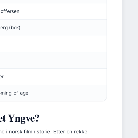
toffersen
erg (bok)
er
oming-of-age
et Yngve?
i norsk filmhistorie. Etter en rekke