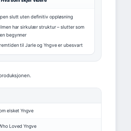
Hva som skjer videre
pen slutt uten definitiv oppløsning
ilmen har sirkulær struktur – slutter som
en begynner
remtiden til Jarle og Yngve er ubesvart
 produksjonen.
om elsket Yngve
Who Loved Yngve