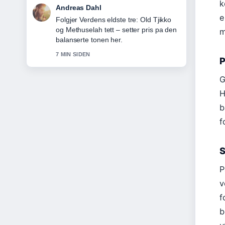
k
Sara Lind
e
Nyttig kontekst rundt Emma Frost
Marvel Rivals: Guide til evner,.... Hold
m
gjerne denne livestrengen oppdatert.
9 MIN SIDEN
P
G
H
b
f
S
P
v
f
b