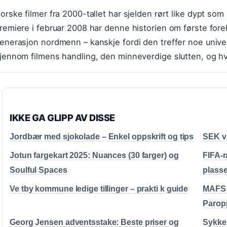
orske filmer fra 2000-tallet har sjelden rørt like dypt s
remiere i februar 2008 har denne historien om første forel
enerasjon nordmenn – kanskje fordi den treffer noe univer
jennom filmens handling, den minneverdige slutten, og hvo
IKKE GA GLIPP AV DISSE
Jordbær med sjokolade – Enkel oppskrift og tips
SEK v
Jotun fargekart 2025: Nuances (30 farger) og
FIFA-
Soulful Spaces
plasse
Ve tby kommune ledige tillinger – prakti k guide
MAFS A
Parop
Georg Jensen adventsstake: Beste priser og
Sykkel