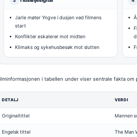
Tidslinjesignal
3
4
Jarle møter Yngve i dusjen ved filmens
Å
start
F
Konflikter eskalerer mot midten
d
Klimaks og sykehusbesøk mot slutten
F
ilminformasjonen i tabellen under viser sentrale fakta om
DETALJ
VERDI
Originaltittel
Mannen s
Engelsk tittel
The Man 