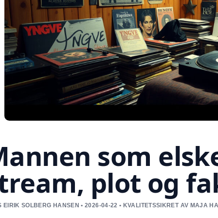
annen som elske
tream, plot og fa
 EIRIK SOLBERG HANSEN • 2026-04-22 • KVALITETSSIKRET AV MAJA 