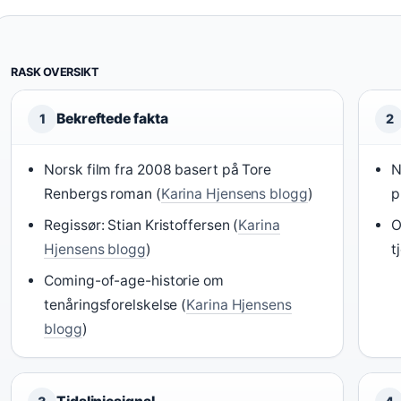
RASK OVERSIKT
Bekreftede fakta
1
2
Norsk film fra 2008 basert på Tore
N
Renbergs roman (
Karina Hjensens blogg
)
p
Regissør: Stian Kristoffersen (
Karina
O
Hjensens blogg
)
t
Coming-of-age-historie om
tenåringsforelskelse (
Karina Hjensens
blogg
)