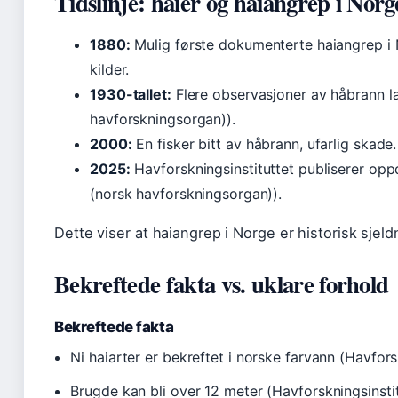
Tidslinje: haier og haiangrep i Norg
1880:
Mulig første dokumenterte haiangrep i N
kilder.
1930-tallet:
Flere observasjoner av håbrann la
havforskningsorgan)).
2000:
En fisker bitt av håbrann, ufarlig skade.
2025:
Havforskningsinstituttet publiserer oppd
(norsk havforskningsorgan)).
Dette viser at haiangrep i Norge er historisk sjeld
Bekreftede fakta vs. uklare forhold
Bekreftede fakta
Ni haiarter er bekreftet i norske farvann (Havfor
Brugde kan bli over 12 meter (Havforskningsinsti