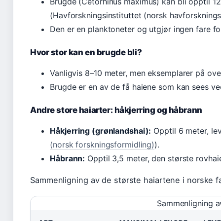
Brugde (Cetorhinus maximus) kan bli opptil 12
(Havforskningsinstituttet (norsk havforsknings
Den er en planktoneter og utgjør ingen fare f
Hvor stor kan en brugde bli?
Vanligvis 8–10 meter, men eksemplarer på over
Brugde er en av de få haiene som kan sees v
Andre store haiarter: håkjerring og håbrann
Håkjerring (grønlandshai):
Opptil 6 meter, l
(norsk forskningsformidling)
).
Håbrann:
Opptil 3,5 meter, den største rovhai
Sammenligning av de største haiartene i norske f
Sammenligning av