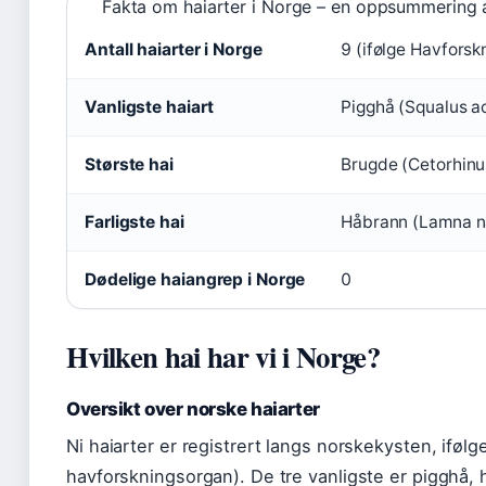
Fakta om haiarter i Norge – en oppsummering av
Antall haiarter i Norge
9 (ifølge Havforskn
Vanligste haiart
Pigghå (Squalus a
Største hai
Brugde (Cetorhinu
Farligste hai
Håbrann (Lamna nas
Dødelige haiangrep i Norge
0
Hvilken hai har vi i Norge?
Oversikt over norske haiarter
Ni haiarter er registrert langs norskekysten, ifølg
havforskningsorgan). De tre vanligste er pigghå, h