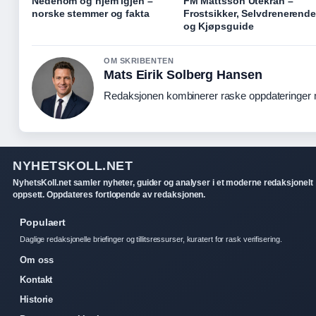
Nedenom og hjem igjen –
FM Mattsson Utekran –
norske stemmer og fakta
Frostsikker, Selvdrenerend
og Kjøpsguide
OM SKRIBENTEN
Mats Eirik Solberg Hansen
Redaksjonen kombinerer raske oppdateringer me
NYHETSKOLL.NET
NyhetsKoll.net samler nyheter, guider og analyser i et moderne redaksjonelt
oppsett. Oppdateres fortlopende av redaksjonen.
Populaert
Daglige redaksjonelle briefinger og tillitsressurser, kuratert for rask verifisering.
Om oss
Kontakt
Historie