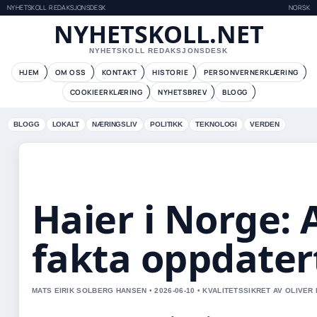
NYHETSKOLL REDAKSJONSDESK
NORSK
NYHETSKOLL.NET
NYHETSKOLL REDAKSJONSDESK
HJEM
OM OSS
KONTAKT
HISTORIE
PERSONVERNERKLÆRING
COOKIEERKLÆRING
NYHETSBREV
BLOGG
BLOGG
LOKALT
NÆRINGSLIV
POLITIKK
TEKNOLOGI
VERDEN
Haier i Norge: A
fakta oppdater
MATS EIRIK SOLBERG HANSEN • 2026-06-10 • KVALITETSSIKRET AV OLIVER