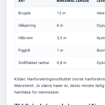
ART
MAKSIMAL LENGDE
LEV
Brugde
12 m
Hele
Håkjerring
6 m
Dypv
Håbrann
3,5 m
Kyst
Pigghå
1 m
Bunn
Småflekket rødhai
0,8 m
Dyb
Kilder: Havforskningsinstituttet (norsk havforskn
Mønsteret: Jo større haien er, desto mindre farlig
harmløse for mennesker.