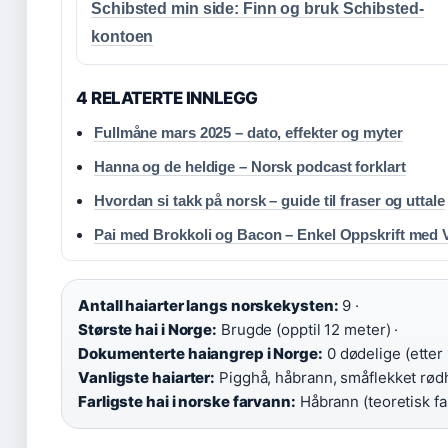
Schibsted min side: Finn og bruk Schibsted-
kontoen
4 RELATERTE INNLEGG
Fullmåne mars 2025 – dato, effekter og myter
Hanna og de heldige – Norsk podcast forklart
Hvordan si takk på norsk – guide til fraser og uttale
Pai med Brokkoli og Bacon – Enkel Oppskrift med V
Antall haiarter langs norskekysten:
9 ·
Største hai i Norge:
Brugde (opptil 12 meter) ·
Dokumenterte haiangrep i Norge:
0 dødelige (etter 
Vanligste haiarter:
Pigghå, håbrann, småflekket rødh
Farligste hai i norske farvann:
Håbrann (teoretisk far