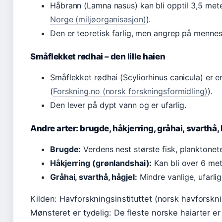
Håbrann (Lamna nasus) kan bli opptil 3,5 mete
Norge (miljøorganisasjon)
).
Den er teoretisk farlig, men angrep på mennes
Småflekket rødhai – den lille haien
Småflekket rødhai (Scyliorhinus canicula) er e
(
Forskning.no (norsk forskningsformidling)
).
Den lever på dypt vann og er ufarlig.
Andre arter: brugde, håkjerring, gråhai, svarthå, 
Brugde:
Verdens nest største fisk, planktonete
Håkjerring (grønlandshai):
Kan bli over 6 mete
Gråhai, svarthå, hågjel:
Mindre vanlige, ufarlig
Kilden: Havforskningsinstituttet (norsk havforskn
Mønsteret er tydelig: De fleste norske haiarter 