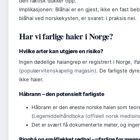
den faktisk dukker opp.
Implikasjonen: Blåhai er en gjest, ikke en fast be
blåhai ved norskekysten, er svaret: i praksis nei.
Har vi farlige haier i Norge?
Hvilke arter kan utgjøre en risiko?
Ingen dødelige haiangrep er registrert i Norge, if
(populærvitenskapelig magasin)
. De farligste dyre
ikke haier.
Håbrann – den potensielt farligste
Håbrann er den eneste norske haien som teor
(
Legemiddelhåndboka (offisiell norsk medisin
Det er svært få dokumenterte møter, og ingen 
Pigghå og småflekket rødhai – ufarlige for menn