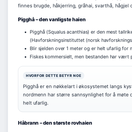
finnes brugde, håkjerring, gråhai, svarthå, hågjel
Pigghå – den vanligste haien
Pigghå (Squalus acanthias) er den mest tallrik
(Havforskningsinstituttet (norsk havforsknings
Blir sjelden over 1 meter og er helt ufarlig for
Fiskes kommersielt, men bestanden har vært p
HVORFOR DETTE BETYR NOE
Pigghå er en nøkkelart i økosystemet langs kyst
nordmenn har større sannsynlighet for å møte 
helt ufarlig.
Håbrann – den største rovhaien