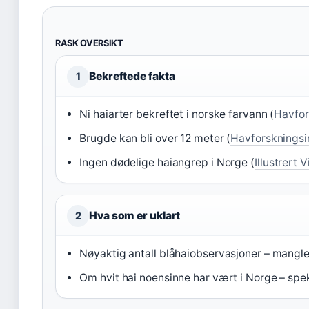
RASK OVERSIKT
Bekreftede fakta
1
Ni haiarter bekreftet i norske farvann (
Havfor
Brugde kan bli over 12 meter (
Havforskningsin
Ingen dødelige haiangrep i Norge (
Illustrert
Hva som er uklart
2
Nøyaktig antall blåhaiobservasjoner – mangle
Om hvit hai noensinne har vært i Norge – spek